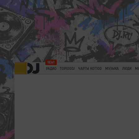
РАДИО
TOP100DJ
ЧАРТЫ HOT100
МУЗЫКА
ЛЮДИ
М