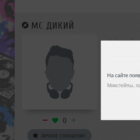
MC ДИКИЙ
Россия, Пенз
На сайте поя
Микстейпы, л
0
ЛИЧНОЕ СООБЩЕНИЕ