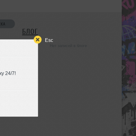
СКА
БЛОГ
Esc
Нет записей в блоге
УЗЬЯ
у 24/7!