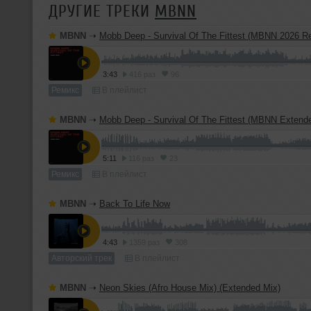
ДРУГИЕ ТРЕКИ
MBNN
MBNN
➝
Mobb Deep - Survival Of The Fittest (MBNN 2026 R
3:43
416 раз
96
Ремикс
В плейлист
MBNN
➝
Mobb Deep - Survival Of The Fittest (MBNN Extended 20
5:11
116 раз
23
Ремикс
В плейлист
MBNN
➝
Back To Life Now
4:43
1359 раз
308
Авторский трек
В плейлист
MBNN
➝
Neon Skies (Afro House Mix) (Extended Mix)