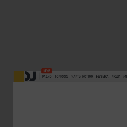
РАДИО
TOP100DJ
ЧАРТЫ HOT100
МУЗЫКА
ЛЮДИ
М