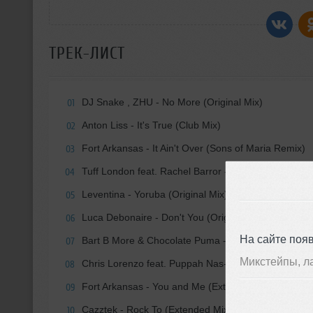
ТРЕК-ЛИСТ
DJ Snake , ZHU - No More (Original Mix)
01
Anton Liss - It's True (Club Mix)
02
Fort Arkansas - It Ain't Over (Sons of Maria Remix)
03
Tuff London feat. Rachel Barror - Bits & Pieces (Ex
04
Leventina - Yoruba (Original Mix)
05
Luca Debonaire - Don't You (Original Mix)
06
На сайте поя
Bart B More & Chocolate Puma - Rising Up (Rockefe
07
Микстейпы, л
Chris Lorenzo feat. Puppah Nas-T & Denise - Work 
08
Fort Arkansas - You and Me (Extended Club Mix)
09
Cazztek - Rock To (Extended Mix)
10