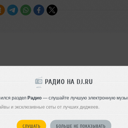
tended Mix)
РАДИО НА DJ.RU
вился раздел
Радио
— слушайте лучшую электронную музык
ller Extended Remix)
айвы и эксклюзивные сеты от лучших диджеев.
(Club Mix)
СЛУШАТЬ
БОЛЬШЕ НЕ ПОКАЗЫВАТЬ