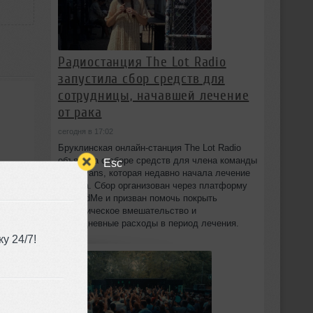
Радиостанция The Lot Radio
запустила сбор средств для
сотрудницы, начавшей лечение
от рака
сегодня в 17:02
Бруклинская онлайн-станция The Lot Radio
объявила о сборе средств для члена команды
Esc
Lola Evans, которая недавно начала лечение
от рака. Сбор организован через платформу
GoFundMe и призван помочь покрыть
хирургическое вмешательство и
повседневные расходы в период лечения.
у 24/7!