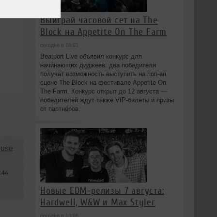
Выиграй часовой сет на The
Block на Appetite On The Farm
сегодня в 16:01
Beatport Live объявил конкурс для
начинающих диджеев: два победителя
получат возможность выступить на поп‑ап
сцене The Block на фестивале Appetite On
The Farm. Конкурс открыт до 12 августа —
победителей ждут также VIP‑билеты и призы
от партнёров.
ouse
:44
Новые EDM-релизы 7 августа:
Hardwell, W&W и Max Styler
сегодня в 13:08