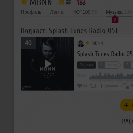
MBNN
Профиль
Лента
HOT100
86
Музыка
106
2
Подкаст: Splash Tunes Radio 051
40
MBNN
Splash Tunes Radio 05
Подкаст
9
7
House
00:00
В
40
Добавить
П
РАС