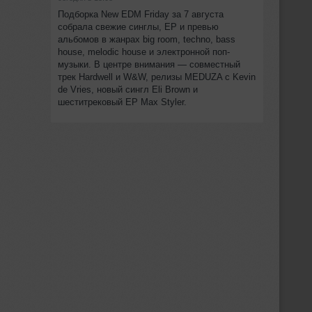
Подборка New EDM Friday за 7 августа
собрала свежие синглы, EP и превью
альбомов в жанрах big room, techno, bass
house, melodic house и электронной поп-
музыки. В центре внимания — совместный
трек Hardwell и W&W, релизы MEDUZA с Kevin
de Vries, новый сингл Eli Brown и
шеститрековый EP Max Styler.