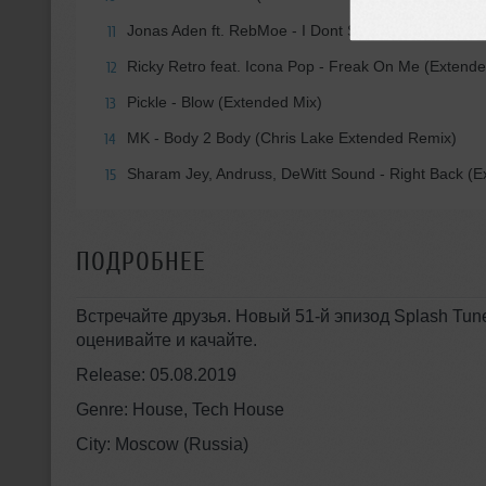
Jonas Aden ft. RebMoe - I Dont Speak French (Ext
11
Ricky Retro feat. Icona Pop - Freak On Me (Extende
12
Pickle - Blow (Extended Mix)
13
MK - Body 2 Body (Chris Lake Extended Remix)
14
Sharam Jey, Andruss, DeWitt Sound - Right Back (E
15
ПОДРОБНЕЕ
Встречайте друзья. Новый 51-й эпизод Splash Tu
оценивайте и качайте.
Release: 05.08.2019
Genre: House, Tech House
City: Moscow (Russia)