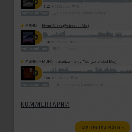
6:12
2962 раза
80
Авторский трек
В плейлист (в 2 плейлистах)
MBNN
➝
Neon Skies (Extended Mix)
5:16
1135 раз
43
Авторский трек
В плейлист
MBNN
➝
MBNN, Takedza - Only You (Extended Mix)
6:00
1448 раз
50
Авторский трек
В плейлист (в 1 плейлисте)
КОММЕНТАРИИ
ЗАРЕГИСТРИРУЙТЕСЬ