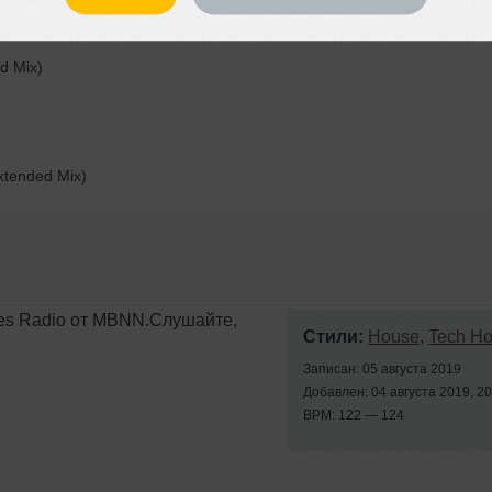
ended Mix)
d Mix)
xtended Mix)
nes Radio от MBNN.Слушайте,
Стили:
House
,
Tech H
Записан: 05 августа 2019
Добавлен: 04 августа 2019, 20
BPM: 122 — 124