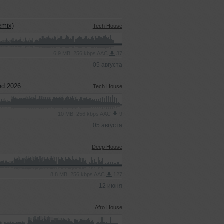
emix)
Tech House
6.9 MB, 256 kbps AAC
37
05 августа
26 Remix)
Tech House
10 MB, 256 kbps AAC
9
05 августа
Deep House
8.8 MB, 256 kbps AAC
127
12 июня
Afro House