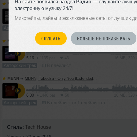
На сайте появился раздел
Радио
— слушайте лучшу
MBNN
➝
Neon Skies (Afro House Mix) (Extended Mix)
электронную музыку 24/7!
Микстейпы, лайвы и эксклюзивные сеты от лучших д
6:12
2962 раза
80
14 MB, 320 
Авторский трек
В плейлист (в 2 плейлистах)
СЛУШАТЬ
БОЛЬШЕ НЕ ПОКАЗЫВАТЬ
MBNN
➝
Neon Skies (Extended Mix)
5:16
1135 раз
43
16 MB, 320
Авторский трек
В плейлист
MBNN
➝
MBNN, Takedza - Only You (Extended Mix)
6:00
1448 раз
50
18 MB, 320
Авторский трек
В плейлист (в 1 плейлисте)
Стиль:
Tech House
Записан: 22 мая 2019