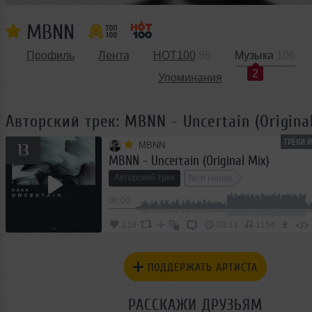
MBNN
Профиль
Лента
HOT100
86
Музыка
106
2
Упоминания
Авторский трек: MBNN - Uncertain (Origina
ТРЕКИ 
MBNN
13
MBNN - Uncertain (Original Mix)
Авторский трек
Tech House
00:00
</>
118
03:11
1154
ПОДДЕРЖАТЬ АРТИСТА
РАССКАЖИ ДРУЗЬЯМ