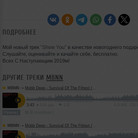
ПОДРОБНЕЕ
Мой новый трек
"Show You"
в качестве новогоднего подар
Слушайте, оценивайте и качайте себе, бесплатно.
Всех С Наступающим 2019м!
ДРУГИЕ ТРЕКИ
MBNN
MBNN
➝
Mobb Deep - Survival Of The Fittest (MBNN 2026 Remix)
3:43
516 раз
118
6.9 MB, 256
Ремикс
В плейлист
MBNN
➝
Mobb Deep - Survival Of The Fittest (MBNN Extended 2026 Remix)