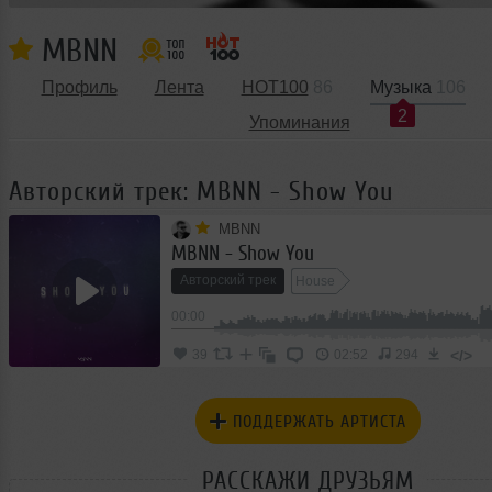
MBNN
Профиль
Лента
HOT100
86
Музыка
106
2
Упоминания
Авторский трек: MBNN - Show You
MBNN
MBNN - Show You
Авторский трек
House
00:00
</>
39
02:52
294
ПОДДЕРЖАТЬ АРТИСТА
РАССКАЖИ ДРУЗЬЯМ