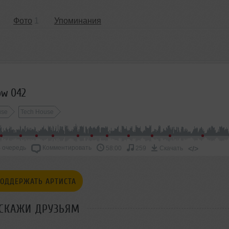
Фото
1
Упоминания
2
ow 042
use
Tech House
 очередь
Комментировать
</>
58:00
259
Скачать
ОДДЕРЖАТЬ АРТИСТА
СКАЖИ ДРУЗЬЯМ