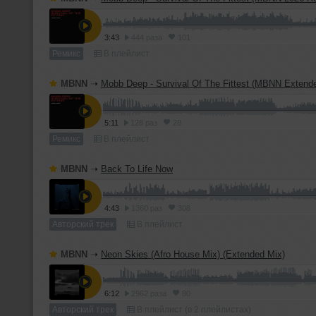
3:43
444 раза
101
Ремикс
В плейлист
MBNN
➝
Mobb Deep - Survival Of The Fittest (MBNN Extended 20
5:11
128 раз
28
Ремикс
В плейлист
MBNN
➝
Back To Life Now
4:43
1360 раз
308
Авторский трек
В плейлист
MBNN
➝
Neon Skies (Afro House Mix) (Extended Mix)
6:12
2962 раза
80
Авторский трек
В плейлист (в 2 плейлистах)