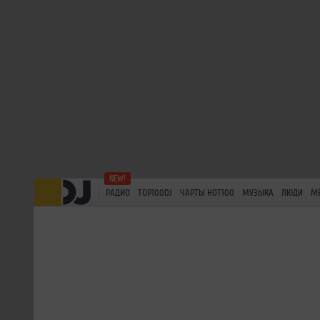
РАДИО
TOP100DJ
ЧАРТЫ HOT100
МУЗЫКА
ЛЮДИ
М