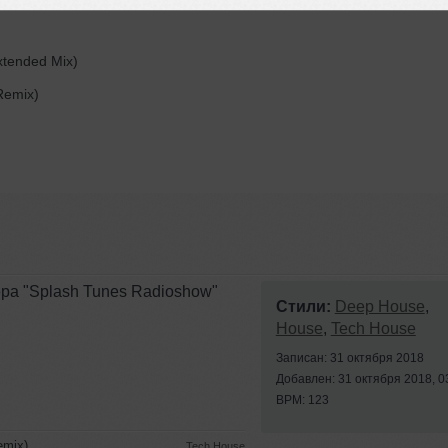
tended Mix)
Remix)
ера "Splash Tunes Radioshow"
Стили:
Deep House
,
House
,
Tech House
Записан: 31 октября 2018
Добавлен: 31 октября 2018, 0
BPM: 123
emix)
Tech House