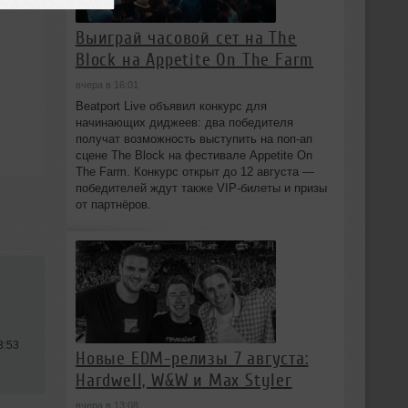
Выиграй часовой сет на The
Block на Appetite On The Farm
вчера в 16:01
Beatport Live объявил конкурс для
начинающих диджеев: два победителя
получат возможность выступить на поп‑ап
сцене The Block на фестивале Appetite On
The Farm. Конкурс открыт до 12 августа —
победителей ждут также VIP‑билеты и призы
от партнёров.
3:53
Новые EDM-релизы 7 августа:
Hardwell, W&W и Max Styler
вчера в 13:08