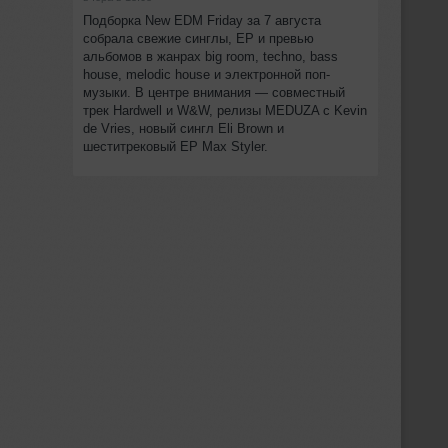
Подборка New EDM Friday за 7 августа
собрала свежие синглы, EP и превью
альбомов в жанрах big room, techno, bass
house, melodic house и электронной поп-
музыки. В центре внимания — совместный
трек Hardwell и W&W, релизы MEDUZA с Kevin
de Vries, новый сингл Eli Brown и
шеститрековый EP Max Styler.