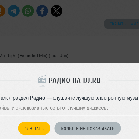
СКАЧАТЬ ФАЙЛ
 Right (Extended Mix) (feat. Jex)
old On (Vintage Culture & Dubdogz Remix)
y (MBNN Remix)
РАДИО НА DJ.RU
ave Me Alone (EDX Extended Mix)
e That (Rain Or Shine Remix)
вился раздел
Радио
— слушайте лучшую электронную музык
lein Extended Remix)
айвы и эксклюзивные сеты от лучших диджеев.
tended Mix)
СЛУШАТЬ
БОЛЬШЕ НЕ ПОКАЗЫВАТЬ