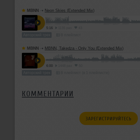
MBNN
➝
Neon Skies (Extended Mix)
5:16
1135 раз
43
Авторский трек
В плейлист
MBNN
➝
MBNN, Takedza - Only You (Extended Mix)
6:00
1448 раз
50
Авторский трек
В плейлист (в 1 плейлисте)
КОММЕНТАРИИ
ЗАРЕГИСТРИРУЙТЕСЬ