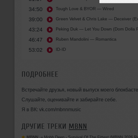
34:50
Tough Love & BYOR
— Wired
39:00
Green Velvet & Chris Lake
— Deceiver (Ex
43:24
Peking Duk
— Let You Down (Dom Dolla 
46:47
Ruben Mandolini
— Romantica
53:02
ID-ID
ПОДРОБНЕЕ
Встречайте друзья, новый выпуск моего блокбаст
Слушайте, оценивайте и забирайте себе.
Я в ВК: vk.com/mbnnmusic
ДРУГИЕ ТРЕКИ
MBNN
MBNN
➝
Mobb Deep - Survival Of The Fittest (MBNN 2026 R