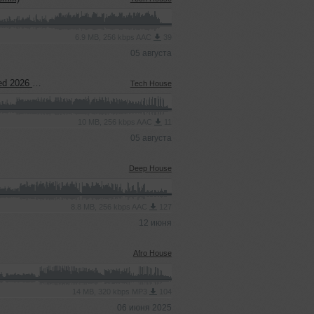
6.9 MB, 256 kbps AAC
39
05 августа
26 Remix)
Tech House
10 MB, 256 kbps AAC
11
05 августа
Deep House
8.8 MB, 256 kbps AAC
127
12 июня
Afro House
14 MB, 320 kbps MP3
104
06 июня 2025