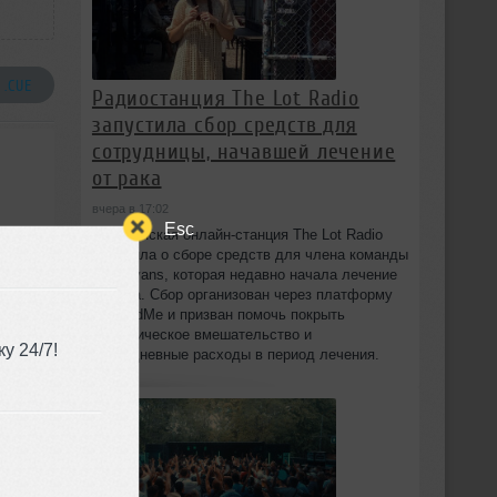
 .CUE
Радиостанция The Lot Radio
запустила сбор средств для
сотрудницы, начавшей лечение
от рака
вчера в 17:02
Esc
Бруклинская онлайн-станция The Lot Radio
объявила о сборе средств для члена команды
Lola Evans, которая недавно начала лечение
от рака. Сбор организован через платформу
GoFundMe и призван помочь покрыть
хирургическое вмешательство и
у 24/7!
повседневные расходы в период лечения.