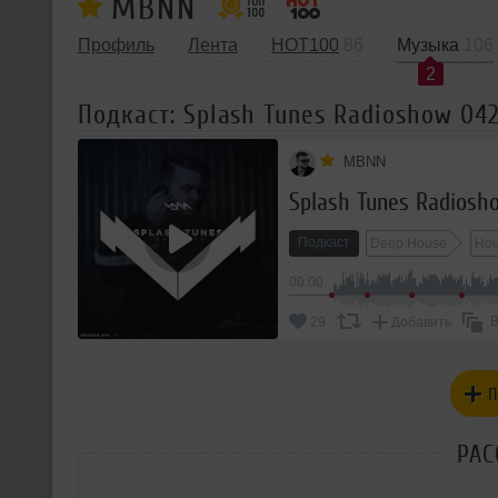
MBNN
Профиль
Лента
HOT100
86
Музыка
106
2
Подкаст: Splash Tunes Radioshow 04
MBNN
Splash Tunes Radiosh
Подкаст
Deep House
Ho
00:00
В
29
Добавить
П
РАС