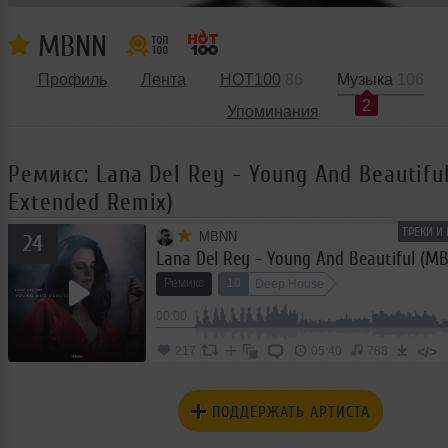
MBNN
Профиль
Лента
HOT100
86
Музыка
106
2
Упоминания
Ремикс: Lana Del Rey - Young And Beautif
Extended Remix)
ТРЕКИ И
MBNN
24
Ремикс
10
Deep House
00:00
</>
217
05:40
788
ПОДДЕРЖАТЬ АРТИСТА