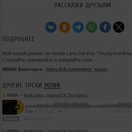
РАССКАЖИ ДРУЗЬЯМ
ПОДРОБНЕЕ
Мой новый ремикс на песню Lana Del Rey "Young And Beaut
Слушайте, оценивайте и забирайте себе.
MBNN Вконтакте -
https://vk.com/mbnn_music
ДРУГИЕ ТРЕКИ
MBNN
MBNN
➝
Mobb Deep - Survival Of The Fittest (MBNN 2026 Remix)
3:43
382 раза
87
6.9 MB, 256
Ремикс
В плейлист
MBNN
➝
Mobb Deep - Survival Of The Fittest (MBNN Extended 2026 Remix)