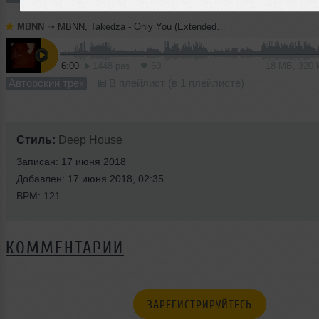
MBNN
➝
MBNN, Takedza - Only You (Extended Mix)
6:00
1448 раз
50
18 MB, 320
Авторский трек
В плейлист (в 1 плейлисте)
Стиль:
Deep House
Записан: 17 июня 2018
Добавлен: 17 июня 2018, 02:35
BPM: 121
КОММЕНТАРИИ
ЗАРЕГИСТРИРУЙТЕСЬ