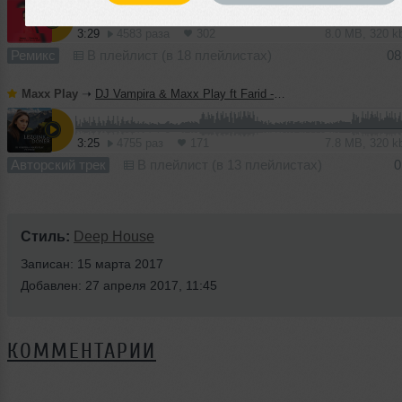
3:29
4583 раза
302
8.0 MB, 320 
Ремикс
В плейлист (в 18 плейлистах)
08
Maxx Play
➝
DJ Vampira & Maxx Play ft Farid - Lezginka Doner (Extended Mix)
3:25
4755 раз
171
7.8 MB, 320 
Авторский трек
В плейлист (в 13 плейлистах)
0
Стиль:
Deep House
Записан: 15 марта 2017
Добавлен: 27 апреля 2017, 11:45
КОММЕНТАРИИ