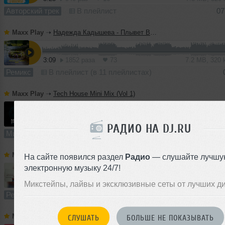
Авторский трек
В плейлист
07
Maxx Play
➝
Надежда Кадышева - Плывет Веночек (Maxx Play & Dj Vampira Arp Bass Remix)
3:09
1852 раза
73
7.2 MB, 320
Ремикс
В плейлист (в 11 плейлистах)
Maxx Play
➝
Tech House Mini Mix (Vol 1)
1
3:09
1703 раза
43
7.5 MB, 320
РАДИО НА DJ.RU
Микс
В плейлист (в 2 плейлистах)
Maxx Play
➝
Татьяна Куртукова - Матушка (Maxx Play Remix 2025)
На сайте появился раздел
Радио
— слушайте лучшу
электронную музыку 24/7!
3:29
3515 раз
203
8.0 MB, 320 
Микстейпы, лайвы и эксклюзивные сеты от лучших д
Ремикс
В плейлист (в 11 плейлистах)
Maxx Play
➝
Зиверт - Эгоистка (Maxx Play Remix 2025)
СЛУШАТЬ
БОЛЬШЕ НЕ ПОКАЗЫВАТЬ