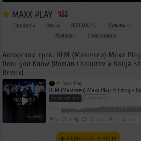
MAXX PLAY
Профиль
Лента
HOT100
69
Музыка
87
Афиша
1
Упоминания
Авторский трек: DFM (Mastereo) Maxx Play 
Dont you Know (Roman Chokurov & Kolya S
Remix)
Maxx Play
Авторский трек
Deep House
00:00
</>
59
04:20
943
ПОДДЕРЖАТЬ АРТИСТА