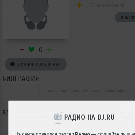
Стань первым!
ДОБАВИ
0
ЛИЧНОЕ СООБЩЕНИЕ
БИОГРАФИЯ
max.raimov ещё не поделился своей биографией
БЛОГ
РАДИО НА DJ.RU
Нет записей в блоге
На сайте появился раздел
Радио
— слушайте лучшу