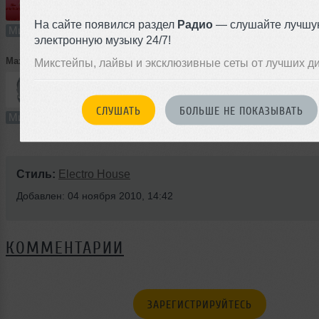
64:28
2 раза
0
59 MB, 192
На сайте появился раздел
Радио
— слушайте лучшу
Микс
В плейлист
31
электронную музыку 24/7!
Max Nevsky
➝
Max Nevsky - Ready For Night
Микстейпы, лайвы и эксклюзивные сеты от лучших д
4
56:00
0 раз
0
51 MB, 192
СЛУШАТЬ
БОЛЬШЕ НЕ ПОКАЗЫВАТЬ
Микс
В плейлист
11
Стиль:
Electro House
Добавлен: 04 ноября 2010, 14:42
КОММЕНТАРИИ
ЗАРЕГИСТРИРУЙТЕСЬ