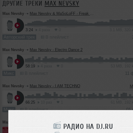
ДРУГИЕ ТРЕКИ
MAX NEVSKY
Max Nevsky
➝
Max Nevsky & MaSoLoFF - Freak In Heart (Radio Edit)
3:24
4 раза
0
3.1 MB, 320
Авторский трек
В плейлист
Max Nevsky
➝
Max Nevsky - Electro Dance 2
58:19
4 раза
0
53 MB, 192
Микс
В плейлист
11 
Max Nevsky
➝
Max Nevsky - I AM TECHNO
M
66:25
10 раз
1
61 MB, 192
Микс
В плейлист
01 
Max Nevsky
➝
Max Nevsky - Love S.U.C.K.S
РАДИО НА DJ.RU