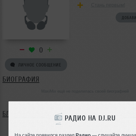
Стань первым!
ДОБАВИ
0
ЛИЧНОЕ СООБЩЕНИЕ
БИОГРАФИЯ
MaxiMix ещё не поделилась своей биографией
БЛОГ
РАДИО НА DJ.RU
Нет записей в блоге
На сайте появился раздел
Радио
— слушайте лучшу