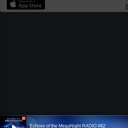
П
Echoes of the MegaNight RADIO #62