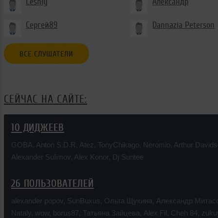
Leshiy
Александр
Сергей89
Dannazia Peterson
ВСЕ СЛУШАТЕЛИ
СЕЙЧАС НА САЙТЕ:
10 ДИДЖЕЕВ
GOBA
,
Anton S.D.R
,
Atez
,
TonyChikago
,
Neromio
,
Arthur David
Alexander Sulimov
,
Alex Konor
,
Dj Suntee
26 ПОЛЬЗОВАТЕЛЕЙ
alexander popov
,
SunBuxus
,
Ольга Щукина
,
Александр Митас
Nataly
,
wow
,
borus87
,
Татьяна Зайцева
,
Alex Fil
,
Cheh 84
,
zuku