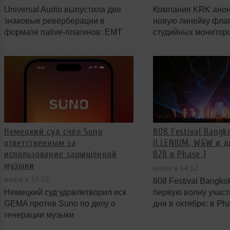
Universal Audio выпустила две
Компания KRK ано
знаковые реверберации в
новую линейку фла
формате native‑плагинов: EMT
студийных мониторо
140 Classic Plate Reverberator и
пятого поколения. 
UAD EMT 250 Classic Electronic
вошли три модели 
Reverb. Компания предлагает
беспроводной сист
точную эмуляцию оригинальных
управления и конс
устройств и вводит специальные
изменениями, нап
условия стартовой цены и
на точность воспро
подписки.
Немецкий суд счёл Suno
808 Festival Bangk
ответственным за
ILLENIUM, W&W и д
использование защищённой
B2B в Phase 1
музыки
вчера в 14:12
вчера в 16:02
808 Festival Bangk
Немецкий суд удовлетворил иск
первую волну участ
GEMA против Suno по делу о
дня в октябре: в Ph
генерации музыки
заявлены ILLENIUM
искусственным интеллектом, что
Ben Nicky и два ож