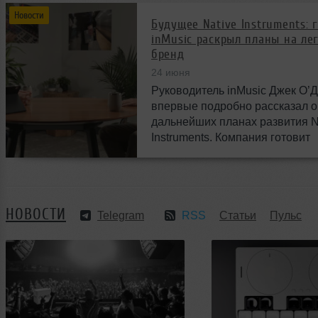
Новости
Будущее Native Instruments: 
inMusic раскрыл планы на ле
бренд
24 июня
Руководитель inMusic Джек О’
впервые подробно рассказал о
дальнейших планах развития N
Instruments. Компания готовит
масштабные изменения и нов
возможности для музыкантов п
миру.
НОВОСТИ
Telegram
RSS
Статьи
Пульс