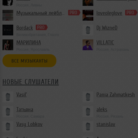
Россия, Ливны
Trance
Музыкальный лейбл iN-RecordZ
loveoleglove
Bordack
Dj WizneD
Великобритания, Глазго
МАРИЛИНА
VILLATIC
Россия, Ярославль
Россия, Астрахань
ВСЕ МУЗЫКАНТЫ
НОВЫЕ СЛУШАТЕЛИ
Vasil'
Pania Zahmatkesh
Татьяна
aleks
Россия, Самара
Россия, Рязань
Vasy Lobkov
stanislav