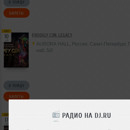
Я ПОЙДУ
БИЛЕТЫ
окт
PRODIGY CON LEGACY
10
сб
AURORA HALL
,
Россия
, Санкт-Петербург,
наб,
5/2
Я ПОЙДУ
БИЛЕТЫ
РАДИО НА DJ.RU
окт
PRODIGY CON LEGACY
17
сб
BASE
,
Россия
,
Москва
,
Орджоникидзе
,
11с