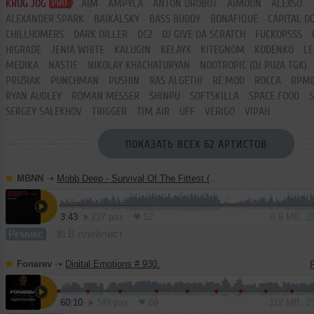
KRUG JOG
AIM
AMPYLA
ANTON DROBOT
AIMOON
ALEXSO
ALEXANDER SPARK
BAIKALSKY
BASS BUDDY
BONAFIQUE
CAPITAL D
CHILLHOMERS
DARK DILLER
DC2
DJ GIVE DA SCRATCH
FUCKOPSSS
HIGRADE
JENIA WHITE
KALUGIN
KELAYX
KITEGNOM
KODENKO
LE
MEDIKA
NASTIE
NIKOLAY KHACHATURYAN
NOOTROPIC (DJ PUZA TGK)
PRIZRAK
PUNCHMAN
PUSHIN
RAS ALGETHI
RE:MOD
ROCCA
RPM
RYAN AUDLEY
ROMAN MESSER
SHINPU
SOFTSKILLA
SPACE FOOD
SERGEY SALEKHOV
TRIGGER
TIM AIR
UFF
VERIGO
VIPAH
ПОКАЗАТЬ ВСЕХ 62 АРТИСТОВ
MBNN
➝
Mobb Deep - Survival Of The Fittest (MBNN 2026 Remix)
3:43
237 раз
52
6.9 MB, 2
Ремикс
В плейлист
Fonarev
➝
Digital Emotions # 930.
60:10
349 раз
69
112 MB, 2