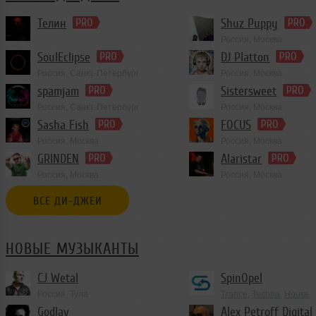
Телин
Shuz Puppy
Россия, Москва
Progressive Trance
SoulEclipse
DJ Platton
Россия, Санкт-Петербург
Россия, Москва
spamjam
Sistersweet
Россия, Санкт-Петербург
Россия, Москва
Club/Dance
Sasha Fish
FOCUS
Россия, Москва
Россия, Москва
House
,
Deep House
,
Deep Techno
GRINDEN
Alaristar
Россия, Москва
Россия, Москва
House
,
Trance
ВСЕ ДИ-ДЖЕИ
НОВЫЕ МУЗЫКАНТЫ
CJ Wetal
SpinOpel
Россия, Тула
Trance
,
Techno
,
House
Godlav
Alex Petroff Digital