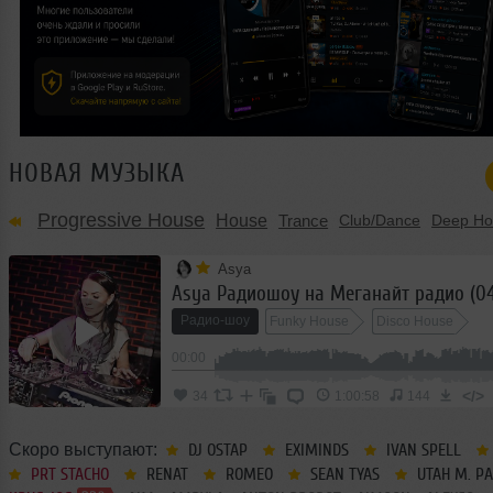
НОВАЯ МУЗЫКА
Progressive House
House
Trance
Club/Dance
Deep Ho
Asya
Asya Радиошоу на Меганайт радио (04
Радио-шоу
Funky House
Disco House
00:00
</>
34
1:00:58
144
Скоро выступают:
DJ OSTAP
EXIMINDS
IVAN SPELL
PRT STACHO
RENAT
ROMEO
SEAN TYAS
UTAH M. P