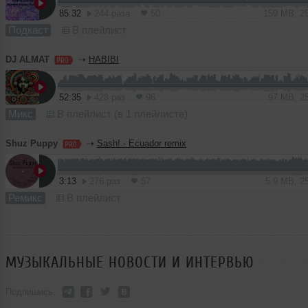
85:32
244 раза
50
159 MB, 2
Подкаст
В плейлист
DJ ALMAT
➝
HABIBI
52:35
428 раз
96
97 MB, 2
Микс
В плейлист (в 1 плейлисте)
Shuz Puppy
➝
Sash! - Ecuador remix
3:13
276 раз
57
5.9 MB, 2
Ремикс
В плейлист
МУЗЫКАЛЬНЫЕ НОВОСТИ И ИНТЕРВЬЮ
Подпишись: