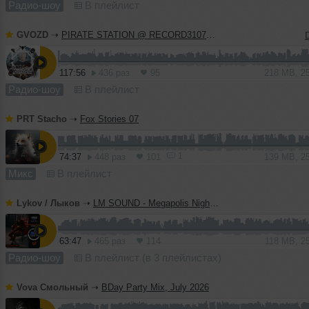
Радио-шоу
В плейлист
GVOZD
➝
PIRATE STATION @ RECORD31072026 #1290
117:56
436 раз
95
218 MB, 2
Радио-шоу
В плейлист
PRT Stacho
➝
Fox Stories 07
1
74:37
448 раз
101
139 MB, 2
Микс
В плейлист
Lykov / Лыков
➝
LM SOUND - Megapolis Night 28.07.2026
63:47
465 раз
114
118 MB, 2
Радио-шоу
В плейлист (в 3 плейлистах)
Vova Смольный
➝
BDay Party Mix, July 2026