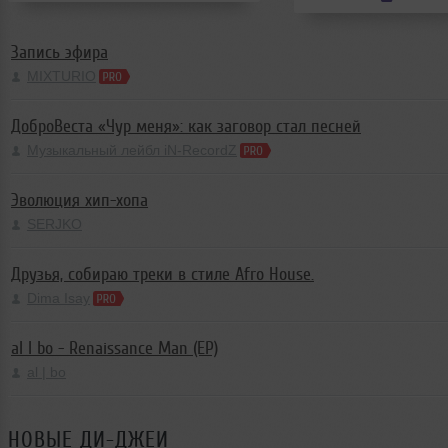
Jack O&rsquo;Donne
in
Запись эфира
MIXTURIO
ДоброВеста «Чур меня»: как заговор стал песней
Музыкальный лейбл iN-RecordZ
Эволюция хип-хопа
SERJKO
Друзья, собираю треки в стиле Afro House.
Dima Isay
al l bo - Renaissance Man (EP)
al | bo
НОВЫЕ ДИ-ДЖЕИ