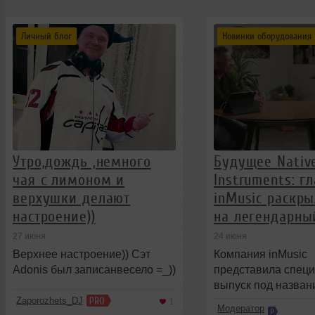
Личный блог
Новинки оборудования
Утро,дождь ,немного
Будущее Nativ
чая с лимоном и
Instruments: г
верхушки делают
inMusic раскр
настроение))
на легендарны
27 июня
24 июня
Верхнее настроение)) Сэт
Компания inMusic
Adonis был записанвесело =_))
представила спец
выпуск под назван
&laquo;A Conversati
Zaporozhets_DJ
1
Модератор