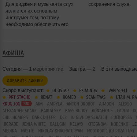
Для диджея и музыканта слух
сохранения слуха.
является их основным
инструментом, поэтому
необходимо обеспечить его
правильный уход и защиту.
АФИША
Сегодня —
1 мероприятие
Завтра —
2
В эти выходны
ДОБАВИТЬ АФИШУ
Скоро выступают:
DJ OSTAP
EXIMINDS
IVAN SPELL
PRT STACHO
RENAT
ROMEO
SEAN TYAS
UTAH M. P
KRUG JOG
AIM
AMPYLA
ANTON DROBOT
AIMOON
ALEXSO
ALEXANDER SPARK
BAIKALSKY
BASS BUDDY
BONAFIQUE
CAPITAL D
CHILLHOMERS
DARK DILLER
DC2
DJ GIVE DA SCRATCH
FUCKOPSSS
HIGRADE
JENIA WHITE
KALUGIN
KELAYX
KITEGNOM
KODENKO
LE
MEDIKA
NASTIE
NIKOLAY KHACHATURYAN
NOOTROPIC (DJ PUZA TGK)