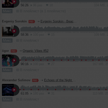
56:26
96 раз
18
104 MB, 
Микс
В плейлист (в 1 плейлисте)
Evgeniy Sorokin
➝
Evgeniy Sorokin - BeachGrooves Sessions 185
58:36
100 раз
15
109 MB, 
Микс
В плейлист
iigor
➝
Organic Vibes #52
90:16
100 раз
27
167 MB, 2
Микс
В плейлист
Alexander Sulimov
➝
Echoes of the Night — Vol. 32
61:05
180 раз
31
113 MB, 2
Микс
В плейлист