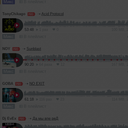
Микс
В плейлист
TonyChikago
➝
Acid Protocol
53:48
1 раз
0
100 MB, 
Микс
В плейлист
NOY
➝
Sunblast
90:20
64 раза
12
167 MB, 
Микс
В плейлист
GOBA
➝
NO EXIT
61:18
116 раз
23
114 MB, 
Микс
В плейлист
Dj EvEx
➝
Да мы впе реД