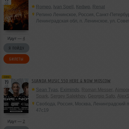
сб
Romeo
,
Ivan Spell
,
Кефир
,
Renat
Репино Ленинское
,
Россия
, Санкт-Петербур
Ленинградская обл,
п. Ленинское
, ул. Сове
Идут —
4
Я ПОЙДУ
БИЛЕТЫ
сен
SUANDA MUSIC 550 HERE & NOW MOSCOW
19
сб
Sean Tyas
,
Eximinds
,
Roman Messer
,
Aimoo
Spark
,
Sergey Salekhov
,
Georgio Safo
,
Alex
Свобода
,
Россия
,
Москва
, Ленинградский п
47с19
Идут —
2