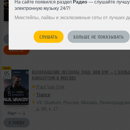
На сайте появился раздел
Радио
— слушайте лучш
электронную музыку 24/7!
Микстейпы, лайвы и эксклюзивные сеты от лучших д
СЛУШАТЬ
БОЛЬШЕ НЕ ПОКАЗЫВАТЬ
Я ПОЙДУ
БИЛЕТЫ
янв
ВОЗВРАЩЕНИЕ ЛЕГЕНДЫ. PAUL VAN DYK — С БОЛ
05
КОНЦЕРТОМ В МОСКВЕ
2027
Paul Van Dyk
Trance
VK Stadium
,
Россия
,
Москва
, Ленинградски
д. 80
,
к. 17
Идут —
1
Я ПОЙДУ