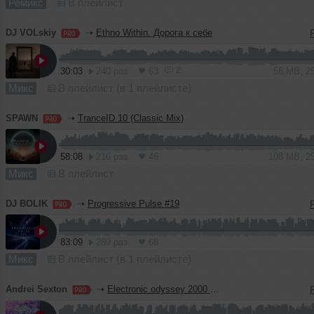
Ремикс
В плейлист
DJ VOLskiy
➝
Ethno Within. Дорога к себе
2
30:03
240 раз
63
56 MB, 2
Микс
В плейлист (в 1 плейлисте)
SPAWN
➝
TranceID 10 (Classic Mix)
58:08
216 раз
46
108 MB, 2
Микс
В плейлист
DJ BOLIK
➝
Progressive Pulse #19
83:09
289 раз
68
Микс
В плейлист (в 1 плейлисте)
Andrei Sexton
➝
Electronic odyssey 2000 part.5