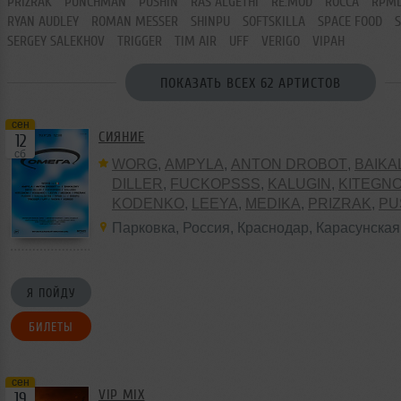
PRIZRAK
PUNCHMAN
PUSHIN
RAS ALGETHI
RE:MOD
ROCCA
RPM
RYAN AUDLEY
ROMAN MESSER
SHINPU
SOFTSKILLA
SPACE FOOD
SERGEY SALEKHOV
TRIGGER
TIM AIR
UFF
VERIGO
VIPAH
ПОКАЗАТЬ ВСЕХ 62 АРТИСТОВ
сен
СИЯНИЕ
12
сб
WORG
,
AMPYLA
,
ANTON DROBOT
,
BAIKA
DILLER
,
FUCKOPSSS
,
KALUGIN
,
KITEGN
KODENKO
,
LEEYA
,
MEDIKA
,
PRIZRAK
,
PU
ALGETHI
,
RPMD
,
SHINPU
,
TRIGGER
,
UFF
Парковка
,
Россия
,
Краснодар
,
Карасунская
VERIGO
Я ПОЙДУ
БИЛЕТЫ
сен
VIP MIX
19