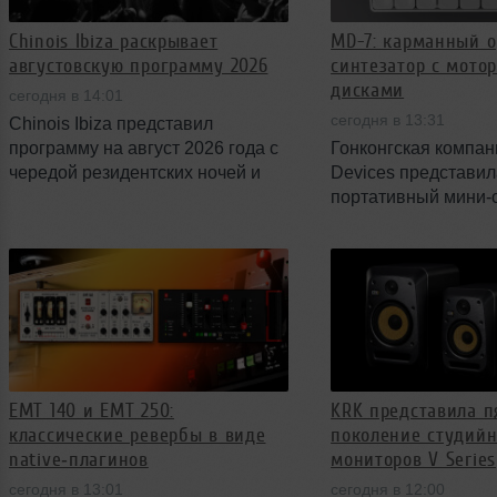
Chinois Ibiza раскрывает
MD-7: карманный o
августовскую программу 2026
синтезатор с мото
дисками
сегодня в 14:01
сегодня в 13:31
Chinois Ibiza представил
программу на август 2026 года с
Гонконгская компа
чередой резидентских ночей и
Devices представил
приглашёнными гостями
портативный мини‑
мирового уровня. В расписании
MD-7 с открытой пр
— еженедельные шоу Claptone,
необычными мотор
Bedouin, Mahmut Orhan, а также
контроллерами. Уст
сетапы Defected и Major League
сочетает тактильну
DJz с рядом ярких имён.
связь, компактную 
набор разъёмов дл
мобильных сетапах
начнутся в сентябре
EMT 140 и EMT 250:
KRK представила п
цене £303.00.
классические ревербы в виде
поколение студий
native‑плагинов
мониторов V Series
сегодня в 13:01
сегодня в 12:00