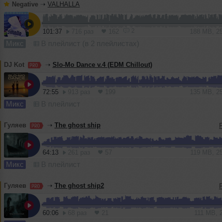
Negative
➝
VALHALLA
2
101:37
716 раз
162
188 MB, 2
Микс
В плейлист (в 2 плейлистах)
DJ Kot
➝
Slo-Mo Dance v.4 (EDM Chillout)
72:55
913 раз
199
135 MB, 2
Микс
В плейлист
Гуляев
➝
The ghost ship
64:13
261 раз
57
119 MB, 2
Микс
В плейлист
Гуляев
➝
The ghost ship2
60:06
68 раз
21
111 MB, 