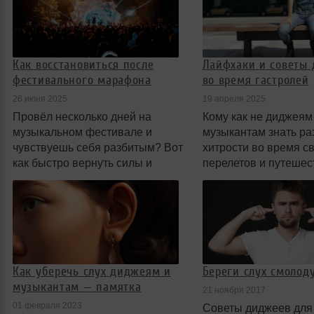
записями с финала 
Как восстановиться после
Лайфхаки и советы
фестивального марафона
во время гастролей
26 июня 2025
19 апреля 2025
Провёл несколько дней на
Кому как не диджеям
музыкальном фестивале и
музыкантам знать р
чувствуешь себя разбитым? Вот
хитрости во время с
как быстро вернуть силы и
перелетов и путешес
прийти в норму.
Как уберечь слух диджеям и
Береги слух смолоду
музыкантам — памятка
21 ноября 2017
01 февраля 2023
Советы диджеев для