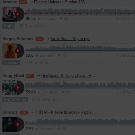
Armage
➝
iTrance Universe Station 153
96:37
280 раз
60
179 MB, 2
Лайв
В плейлист
Sergey Bolotnov
➝
Катя Лель - Муси-пуси (Sergey Bolotnov Blend)
5:00
220 раз
45
9.3 MB, 2
Ремикс
В плейлист
HungryBeat
➝
HeySpace & HungryBeat - Radiophonika #228
59:49
284 раза
66
111 MB, 2
Радио-шоу
В плейлист
Bordack
➝
TRITIA - К тебе (Bordack Radio Edit)
2:57
280 раз
66