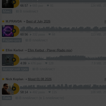
66:57
665 раз
91
124 MB, 2
Микс
В плейлист
M.PRAVDA
➝
Best of July 2026
60:56
332 раза
68
113 MB, 2
Радио-шоу
В плейлист
Efim Kerbut
➝
Efim Kerbut - Player (Radio mix)
4:09
476 раз
128
7.8 MB, 2
Авторский трек
В плейлист
Nick Koplan
➝
Mood 01.08.2026
58:14
492 раза
115
108 MB, 2
Лайв
В плейлист (в 1 плейлисте)