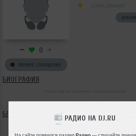
Стань первым!
ДОБАВИ
0
ЛИЧНОЕ СООБЩЕНИЕ
БИОГРАФИЯ
maxim ещё не поделился своей биографией
БЛОГ
РАДИО НА DJ.RU
Нет записей в блоге
На сайте появился раздел
Радио
— слушайте лучшу