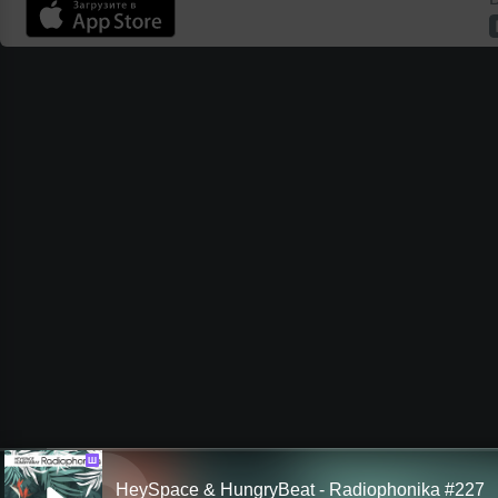
Ш
HeySpace & HungryBeat - Radiophonika #227