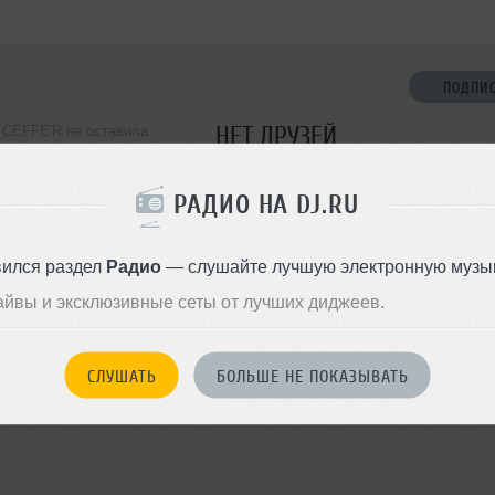
ПОДПИ
НЕТ ДРУЗЕЙ
CEFFE'R не оставила
ормации о себе
Стань первым!
РАДИО НА DJ.RU
ДОБАВИТЬ В ДР
вился раздел
Радио
— слушайте лучшую электронную музык
айвы и эксклюзивные сеты от лучших диджеев.
СЛУШАТЬ
БОЛЬШЕ НЕ ПОКАЗЫВАТЬ