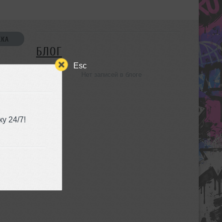
СКА
БЛОГ
Esc
Нет записей в блоге
УЗЬЯ
у 24/7!