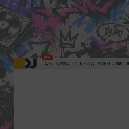
РАДИО
TOP100DJ
ЧАРТЫ HOT100
МУЗЫКА
ЛЮДИ
М