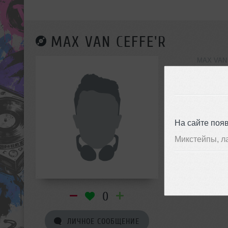
MAX VAN CEFFE'R
MAX VAN 
инф
На сайте поя
Микстейпы, л
0
ЛИЧНОЕ СООБЩЕНИЕ