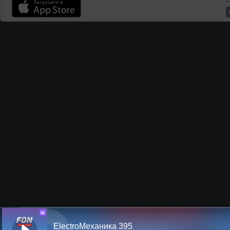
Ш
ElectroМеханика 395