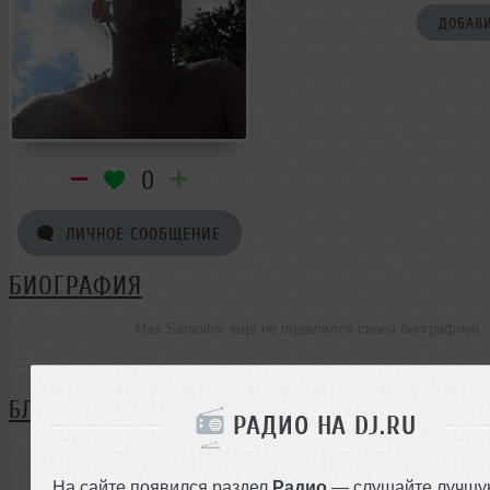
ДОБАВИ
0
ЛИЧНОЕ СООБЩЕНИЕ
БИОГРАФИЯ
Max Samoilov ещё не поделился своей биографией
БЛОГ
РАДИО НА DJ.RU
Нет записей в блоге
На сайте появился раздел
Радио
— слушайте лучшу