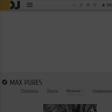
ВХ
MAX PURES
Профиль
Лента
Музыка
3
Упоминан