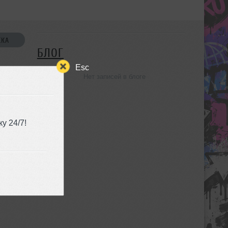
СКА
БЛОГ
Esc
Нет записей в блоге
УЗЬЯ
у 24/7!