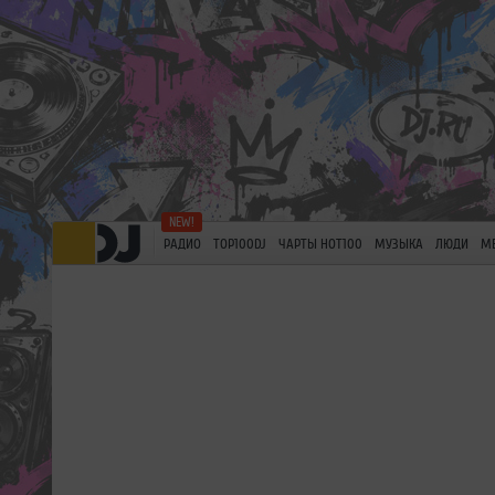
РАДИО
TOP100DJ
ЧАРТЫ HOT100
МУЗЫКА
ЛЮДИ
М