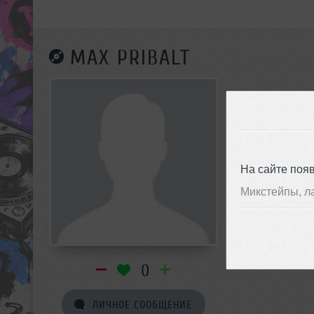
MAX PRIBALT
На сайте поя
Микстейпы, л
0
ЛИЧНОЕ СООБЩЕНИЕ