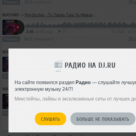
Ремикс
В плейлист
26 
MATUNO
➝
Pin-Occhio - Tu Tatuta Tuta Ta (Matuno Remix)
3:45
681 раз
17
9.2 MB, 320
Ремикс
В плейлист
26 
MATUNO
➝
Pin-Occhio - Tu Tatuta Tuta Ta (Matuno Radio Remix)
РАДИО НА DJ.RU
2:46
1401 раз
14
7.0 MB, 320
Ремикс
В плейлист (в 1 плейлисте)
02 с
На сайте появился раздел
Радио
— слушайте лучшу
электронную музыку 24/7!
MATUNO
➝
Ice MC - Its A Rainy Day (Matuno Remix)
Микстейпы, лайвы и эксклюзивные сеты от лучших д
5:07
789 раз
14
12 MB, 320
Ремикс
В плейлист
02 с
СЛУШАТЬ
БОЛЬШЕ НЕ ПОКАЗЫВАТЬ