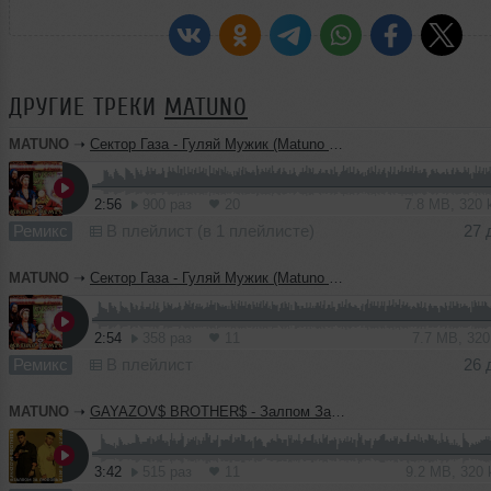
ДРУГИЕ ТРЕКИ
MATUNO
MATUNO
➝
Сектор Газа - Гуляй Мужик (Matuno Radio Remix)
2:56
900 раз
20
7.8 MB, 320
Ремикс
В плейлист (в 1 плейлисте)
27 
MATUNO
➝
Сектор Газа - Гуляй Мужик (Matuno Radio Remix) Censored
2:54
358 раз
11
7.7 MB, 32
Ремикс
В плейлист
26 
MATUNO
➝
GAYAZOV$ BROTHER$ - Залпом За Любовь (Matuno Radio Remix)
3:42
515 раз
11
9.2 MB, 320