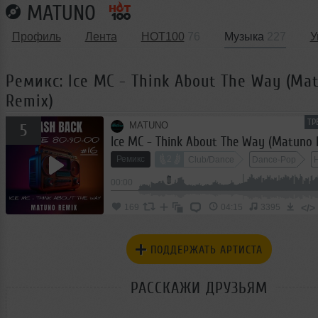
MATUNO
Профиль
Лента
HOT100
76
Музыка
227
У
Ремикс: Ice MC - Think About The Way (Ma
Remix)
ТР
MATUNO
5
Ice MC - Think About The Way (Matuno 
Ремикс
2
Club/Dance
Dance-Pop
00:00
</>
169
04:15
3395
ПОДДЕРЖАТЬ АРТИСТА
РАССКАЖИ ДРУЗЬЯМ