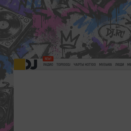
РАДИО
TOP100DJ
ЧАРТЫ HOT100
МУЗЫКА
ЛЮДИ
М