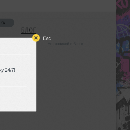
СКА
БЛОГ
Esc
Нет записей в блоге
УЗЬЯ
у 24/7!