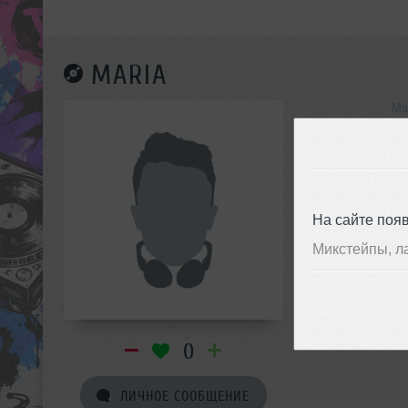
MARIA
Ma
инф
На сайте поя
Микстейпы, л
0
ЛИЧНОЕ СООБЩЕНИЕ