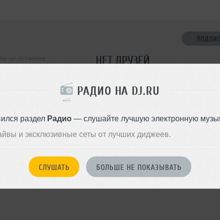
ПОДПИ
НЕТ ДРУЗЕЙ
ria не оставила
ормации о себе
Стань первым!
РАДИО НА DJ.RU
ДОБАВИТЬ В ДР
вился раздел
Радио
— слушайте лучшую электронную музык
айвы и эксклюзивные сеты от лучших диджеев.
СЛУШАТЬ
БОЛЬШЕ НЕ ПОКАЗЫВАТЬ