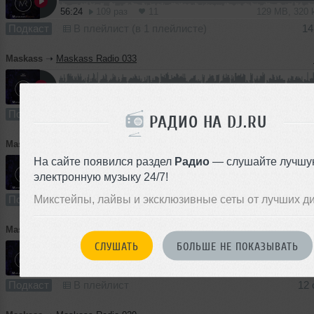
56:24
109 раз
11
129 MB, 320
Подкаст
В плейлист (в 1 плейлисте)
14
Maskass
➝
Maskass Radio 033
54:49
108 раз
9
125 MB, 320
Подкаст
В плейлист (в 2 плейлистах)
02
РАДИО НА DJ.RU
Maskass
➝
Maskass Radio 031
На сайте появился раздел
Радио
— слушайте лучшу
электронную музыку 24/7!
60:01
79 раз
5
111 MB, 25
Микстейпы, лайвы и эксклюзивные сеты от лучших д
Подкаст
В плейлист (в 1 плейлисте)
15 
Maskass
➝
Maskass Radio 030
СЛУШАТЬ
БОЛЬШЕ НЕ ПОКАЗЫВАТЬ
58:44
125 раз
4
134 MB, 32
Подкаст
В плейлист
12 