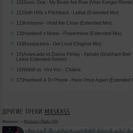
10)Sonic One - My Beatz Are Raw (Vion Konger Remix
11
11)Seth Hills x Pitchback - Lethal (Extended Mix)
12
12)Krimsonn - Hold Me Close (Extended Mix)
13
13)Hardwell x Moksi - Powermove (Extended Mix)
14
14)Bassjackers - Get Loud (Original Mix)
15
15)Avancada vs Darius Finlay - Xplode (Grahham Bell 
16
Lewis Extended Remix)
16)W&W vs. Vini Vici - Chakra
17
17)Hardwell & Dr Phunk - Here Once Again (Extended 
18
ДРУГИЕ ТРЕКИ
MASKASS
Maskass
➝
Maskass Radio 034