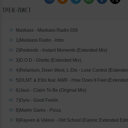
ТРЕК-ЛИСТ
Maskass - Maskass Radio 026
01
1)Maskass Radio - Intro
02
2)Redondo - Instant Moments (Extended Mix)
03
3)D.O.D - Ghetto (Extended Mix)
04
4)Relanium, Deen West, L-Dis - Lose Control (Extende
05
5)DLMT & Ellis feat. AWR - How Does It Feel (Extended
06
6)Jauz - Claim To Be (Original Mix)
07
7)Dyro - Good Feelin
08
8)Martin Garrix - Pizza
09
9)Rayven & Valexx - Old School (Dannic Extended Edit
10