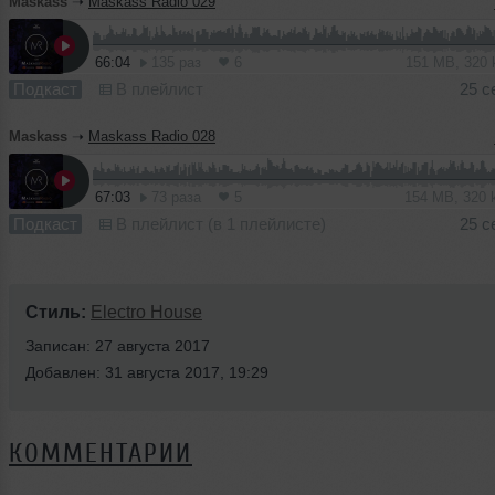
Maskass
➝
Maskass Radio 029
66:04
135 раз
6
151 MB, 320
Подкаст
В плейлист
25 с
Maskass
➝
Maskass Radio 028
67:03
73 раза
5
154 MB, 320
Подкаст
В плейлист (в 1 плейлисте)
25 с
Стиль:
Electro House
Записан: 27 августа 2017
Добавлен: 31 августа 2017, 19:29
КОММЕНТАРИИ