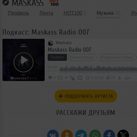
MASKASS
Профиль
Лента
HOT100
1
Музыка
33
Уп
Подкаст: Maskass Radio 007
Maskass
Maskass Radio 007
Подкаст
Electro House
Progressive House
00:00
</>
0
1:02:59
25
ПОДДЕРЖАТЬ АРТИСТА
РАССКАЖИ ДРУЗЬЯМ