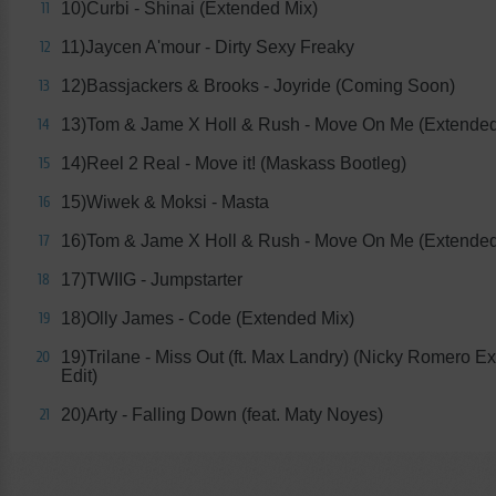
10)Curbi - Shinai (Extended Mix)
11
11)Jaycen A'mour - Dirty Sexy Freaky
12
12)Bassjackers & Brooks - Joyride (Coming Soon)
13
13)Tom & Jame X Holl & Rush - Move On Me (Extended
14
14)Reel 2 Real - Move it! (Maskass Bootleg)
15
15)Wiwek & Moksi - Masta
16
16)Tom & Jame X Holl & Rush - Move On Me (Extended
17
17)TWIIG - Jumpstarter
18
18)Olly James - Code (Extended Mix)
19
19)Trilane - Miss Out (ft. Max Landry) (Nicky Romero E
20
Edit)
20)Arty - Falling Down (feat. Maty Noyes)
21