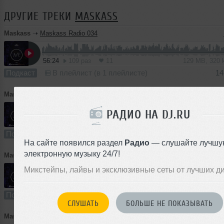
ДРУГИЕ ТРЕКИ
MASKASS
Maskass
➝
Maskass Radio 034
56:24
109 раз
11
129 MB, 320
Подкаст
В плейлист (в 1 плейлисте)
14
Maskass
➝
Maskass Radio 033
РАДИО НА DJ.RU
54:49
108 раз
9
125 MB, 320
Подкаст
В плейлист (в 2 плейлистах)
02
На сайте появился раздел
Радио
— слушайте лучшу
электронную музыку 24/7!
Maskass
➝
Maskass Radio 031
Микстейпы, лайвы и эксклюзивные сеты от лучших д
60:01
79 раз
5
111 MB, 25
Подкаст
В плейлист (в 1 плейлисте)
15 
СЛУШАТЬ
БОЛЬШЕ НЕ ПОКАЗЫВАТЬ
Maskass
➝
Maskass Radio 030