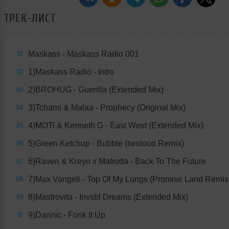
ТРЕК-ЛИСТ
Maskass - Maskass Radio 001
01
1)Maskass Radio - Intro
02
2)BROHUG - Guerilla (Extended Mix)
03
3)Tchami & Malaa - Prophecy (Original Mix)
04
4)MOTi & Kenneth G - East West (Extended Mix)
05
5)Green Ketchup - Bubble (twoloud Remix)
06
6)Raven & Kreyn x Matroda - Back To The Future
07
7)Max Vangeli - Top Of My Lungs (Promise Land Remix
08
8)Mastrovita - Invsbl Dreams (Extended Mix)
09
9)Dannic - Fonk It Up
10