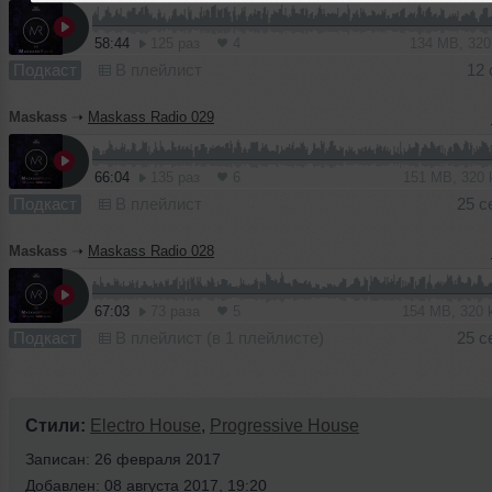
58:44
125 раз
4
134 MB, 32
Подкаст
В плейлист
12 
Maskass
➝
Maskass Radio 029
66:04
135 раз
6
151 MB, 320
Подкаст
В плейлист
25 с
Maskass
➝
Maskass Radio 028
67:03
73 раза
5
154 MB, 320
Подкаст
В плейлист (в 1 плейлисте)
25 с
Стили:
Electro House
,
Progressive House
Записан: 26 февраля 2017
Добавлен: 08 августа 2017, 19:20