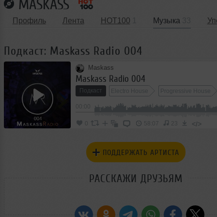
MASKASS
Профиль
Лента
HOT100
1
Музыка
33
Уп
Подкаст: Maskass Radio 004
Maskass
Maskass Radio 004
Подкаст
Electro House
Progressive House
00:00
</>
0
58:07
23
ПОДДЕРЖАТЬ АРТИСТА
РАССКАЖИ ДРУЗЬЯМ