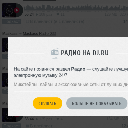
56:24
109 раз
11
129 MB, 320
Подкаст
В плейлист (в 1 плейлисте)
14
Maskass
➝
Maskass Radio 033
54:49
108 раз
9
125 MB, 320
РАДИО НА DJ.RU
Подкаст
В плейлист (в 2 плейлистах)
02
На сайте появился раздел
Радио
— слушайте лучшу
Maskass
➝
Maskass Radio 031
электронную музыку 24/7!
Микстейпы, лайвы и эксклюзивные сеты от лучших д
60:01
79 раз
5
111 MB, 25
Подкаст
В плейлист (в 1 плейлисте)
15 
СЛУШАТЬ
БОЛЬШЕ НЕ ПОКАЗЫВАТЬ
Maskass
➝
Maskass Radio 030
58:44
125 раз
4
134 MB, 32
Подкаст
В плейлист
12 