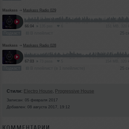
Maskass
➝
Maskass Radio 029
66:04
135 раз
6
151 MB, 320
Подкаст
В плейлист
25 с
Maskass
➝
Maskass Radio 028
67:03
73 раза
5
154 MB, 320
Подкаст
В плейлист (в 1 плейлисте)
25 с
Стили:
Electro House
,
Progressive House
Записан: 05 февраля 2017
Добавлен: 08 августа 2017, 19:12
КОММЕНТАРИИ