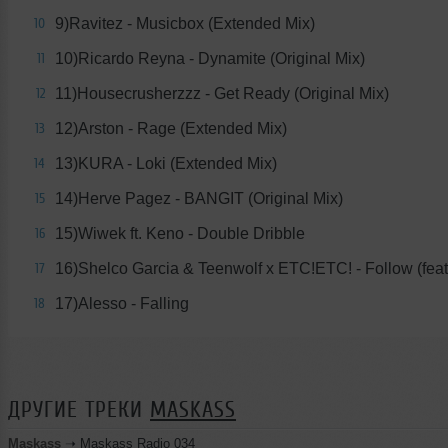
9)Ravitez - Musicbox (Extended Mix)
10
10)Ricardo Reyna - Dynamite (Original Mix)
11
11)Housecrusherzzz - Get Ready (Original Mix)
12
12)Arston - Rage (Extended Mix)
13
13)KURA - Loki (Extended Mix)
14
14)Herve Pagez - BANGIT (Original Mix)
15
15)Wiwek ft. Keno - Double Dribble
16
16)Shelco Garcia & Teenwolf x ETC!ETC! - Follow (feat
17
17)Alesso - Falling
18
ДРУГИЕ ТРЕКИ
MASKASS
Maskass
➝
Maskass Radio 034