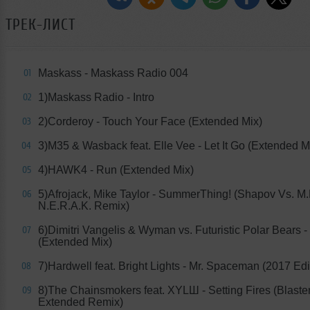
ТРЕК-ЛИСТ
Maskass - Maskass Radio 004
01
1)Maskass Radio - Intro
02
2)Corderoy - Touch Your Face (Extended Mix)
03
3)M35 & Wasback feat. Elle Vee - Let It Go (Extended M
04
4)HAWK4 - Run (Extended Mix)
05
5)Afrojack, Mike Taylor - SummerThing! (Shapov Vs. M.
06
N.E.R.A.K. Remix)
6)Dimitri Vangelis & Wyman vs. Futuristic Polar Bears - 
07
(Extended Mix)
7)Hardwell feat. Bright Lights - Mr. Spaceman (2017 Edi
08
8)The Chainsmokers feat. XYLШ - Setting Fires (Blaste
09
Extended Remix)