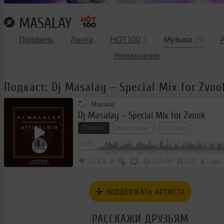
MASALAY
Профиль
Лента
HOT100
1
Музыка
19
Упоминания
Подкаст: Dj Masalay – Special Mix for Zvoo
Masalay
Dj Masalay – Special Mix for Zvook
Подкаст
Deep House
Nu Disco
00:00
</>
15
1:04:05
139
ПОДДЕРЖАТЬ АРТИСТА
РАССКАЖИ ДРУЗЬЯМ