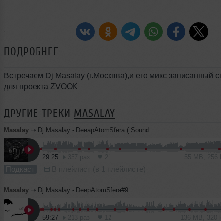
ПОДРОБНЕЕ
Встречаем Dj Masalay (г.Москвва),и его микс записанный 
для проекта ZVOOK
ДРУГИЕ ТРЕКИ
MASALAY
Masalay
➝
Dj Masalay - DeeapAtomSfera ( SoundClash битва в топ 100 )
29:25
357 раз
21
55 MB, 256
Подкаст
В плейлист (в 1 плейлисте)
Masalay
➝
Dj Masalay - DeepAtomSfera#9
59:27
213 раз
12
136 MB, 320