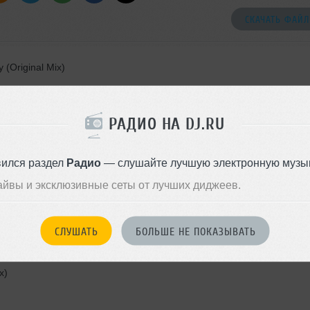
СКАЧАТЬ ФАЙЛ
 (Original Mix)
k Remix)
Nu Disco Remix]
РАДИО НА DJ.RU
Mix)
 Mix)
вился раздел
Радио
— слушайте лучшую электронную музык
ighway Remix)
айвы и эксклюзивные сеты от лучших диджеев.
Original Mix)
СЛУШАТЬ
БОЛЬШЕ НЕ ПОКАЗЫВАТЬ
ls (neorbeat rework)
x)