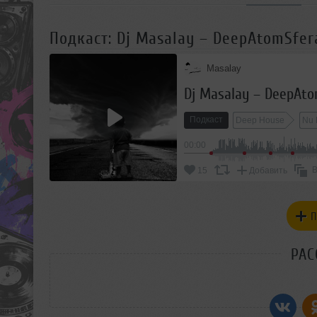
Подкаст: Dj Masalay – DeepAtomSfer
Masalay
Dj Masalay – DeepAto
Подкаст
Deep House
Nu 
00:00
В
15
Добавить
П
РАС