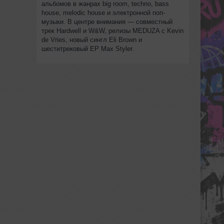
альбомов в жанрах big room, techno, bass
house, melodic house и электронной поп-
музыки. В центре внимания — совместный
трек Hardwell и W&W, релизы MEDUZA с Kevin
de Vries, новый сингл Eli Brown и
шеститрековый EP Max Styler.