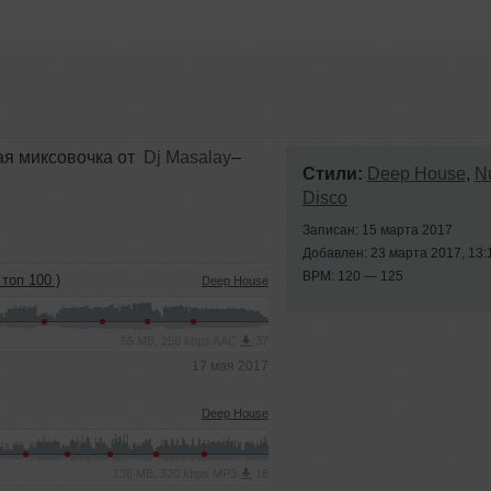
ная миксовочка от
Dj Masalay
–
Стили:
Deep House
,
N
Disco
Записан: 15 марта 2017
Добавлен: 23 марта 2017, 13:
BPM: 120 — 125
топ 100 )
Deep House
55 MB, 256 kbps AAC
37
17 мая 2017
Deep House
136 MB, 320 kbps MP3
16