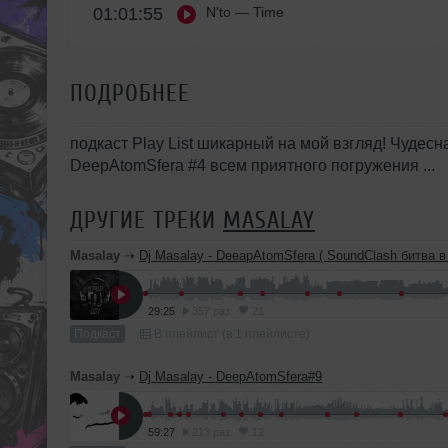
01:01:55
N'to
— Time
ПОДРОБНЕЕ
подкаст Play List шикарный на мой взгляд! Чудес
DeepAtomSfera #4 всем приятного погружения ...
ДРУГИЕ ТРЕКИ
MASALAY
Masalay
➝
Dj Masalay - DeeapAtomSfera ( SoundClash битва в 
29:25
357 раз
21
Подкаст
В плейлист (в 1 плейлисте)
Masalay
➝
Dj Masalay - DeepAtomSfera#9
59:27
213 раз
12