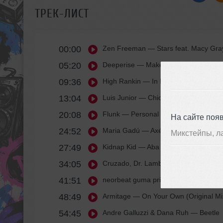
ТРЕК-ЛИСТ
00:00
Zen Freeman
— Stars feat. Macy Gray
05:20
Deeperise
— Make Me Alive (Moe Tur
09:36
High Rankin
— In Hell [Bentley Grey 
13:04
Luis Junior
— Chicago Rain (Original 
20:08
Flunk
— Personal Stereo (Alceen Day
На сайте поя
24:52
Maria Gadú
— Axé Acappella (Igor H
Микстейпы, л
27:49
Kidnap Kid
— Aba (Extended Mix)
34:05
Cruzado, Dr. Lamb
— Transatlantical (
41:51
neorbeat guma prise
— cry of our sou
48:49
Armitage
— On Your Own (Original Mi
54:45
Andre Galluzzi & Dana Ruh
— Beetle