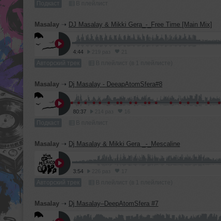
Подкаст
В плейлист
Masalay
➝
DJ Masalay & Mikki Gera_-_Free Time [Main Mix]
4:44
219 раз
21
Авторский трек
В плейлист (в 1 плейлисте)
Masalay
➝
Dj Masalay - DeeapAtomSfera#8
80:37
214 раз
16
Подкаст
В плейлист
Masalay
➝
Dj Masalay & Mikki Gera _-_Mescaline
3:54
226 раз
17
Авторский трек
В плейлист (в 1 плейлисте)
Masalay
➝
Dj Masalay–DeepAtomSfera #7