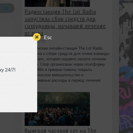
 .CUE
Радиостанция The Lot Radio
запустила сбор средств для
сотрудницы, начавшей лечение
от рака
Esc
вчера в 17:02
Бруклинская онлайн-станция The Lot Radio
объявила о сборе средств для члена команды
Lola Evans, которая недавно начала лечение
от рака. Сбор организован через платформу
у 24/7!
GoFundMe и призван помочь покрыть
хирургическое вмешательство и
повседневные расходы в период лечения.
Выиграй часовой сет на The