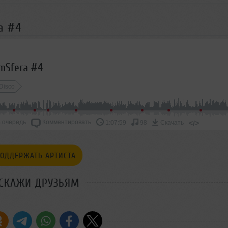
a #4
mSfera #4
Disco
 очередь
Комментировать
</>
1:07:59
98
Скачать
ОДДЕРЖАТЬ АРТИСТА
СКАЖИ ДРУЗЬЯМ