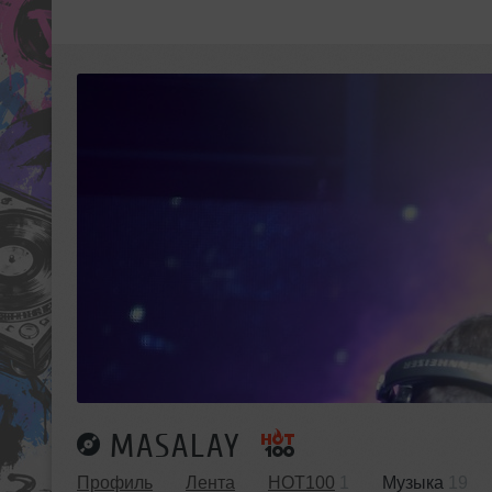
MASALAY
Профиль
Лента
HOT100
1
Музыка
19