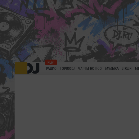
РАДИО
TOP100DJ
ЧАРТЫ HOT100
МУЗЫКА
ЛЮДИ
М