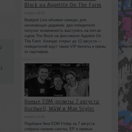
Block на Appetite On The Farm
вчера в 16:01
Beatport Live объявил конкурс для
начинающих диджеев: два победителя
получат возможность выступить на поп‑ап
сцене The Block на фестивале Appetite On
The Farm. Конкурс открыт до 12 августа —
победителей ждут также VIP‑билеты и призы
u
от партнёров.
11
Новые EDM-релизы 7 августа:
Hardwell, W&W и Max Styler
вчера в 13:08
Подборка New EDM Friday за 7 августа
собрала свежие синглы, EP и превью