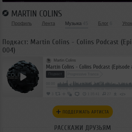
MARTIN COLINS
Профиль
Лента
Музыка
45
Блог
6
Упо
Подкаст: Martin Colins - Colins Podcast (Ep
004)
Martin Colins
Martin Colins - Colins Podcast (Episode
Подкаст
Progressive Trance
00:00
</>
3
1:35:41
27
ПОДДЕРЖАТЬ АРТИСТА
РАССКАЖИ ДРУЗЬЯМ