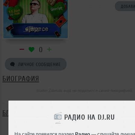
ДОБАВИ
0
ЛИЧНОЕ СООБЩЕНИЕ
БИОГРАФИЯ
Martin Zálešák ещё не поделился своей биографией
БЛОГ
РАДИО НА DJ.RU
Нет записей в блоге
На сайте появился раздел
Радио
— слушайте лучшу