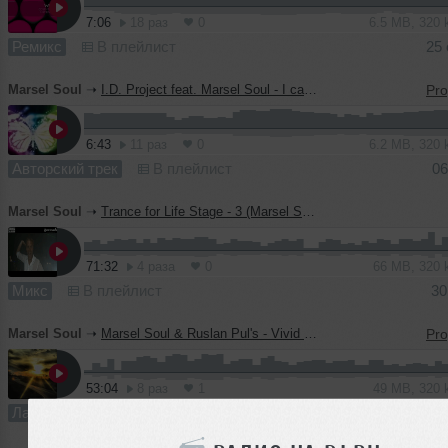
7:06
18 раз
0
6.5 MB, 320
Ремикс
В плейлист
25 
Marsel Soul
➝
I.D. Project feat. Marsel Soul - I can't let you go (Original mix)
6:43
11 раз
0
6.2 MB, 320
Авторский трек
В плейлист
06
Marsel Soul
➝
Trance for Life Stage - 3 (Marsel Soul mix)
71:32
4 раза
0
66 MB, 320
Микс
В плейлист
30
Marsel Soul
➝
Marsel Soul & Ruslan Pul's - Vivid Sense
53:04
8 раз
1
49 MB, 320
Лайв
В плейлист
13