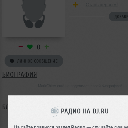
Стань первым!
ДОБАВИ
0
ЛИЧНОЕ СООБЩЕНИЕ
БИОГРАФИЯ
MarkChiter ещё не поделился своей биографией
БЛОГ
РАДИО НА DJ.RU
Нет записей в блоге
На сайте появился раздел
Радио
— слушайте лучшу