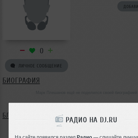
ДОБАВИ
0
ЛИЧНОЕ СООБЩЕНИЕ
БИОГРАФИЯ
Марк Плешанов ещё не поделился своей биографией
БЛОГ
РАДИО НА DJ.RU
Нет записей в блоге
На сайте появился раздел
Радио
— слушайте лучшу