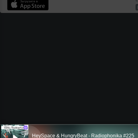
Ш
HeySpace & HungryBeat - Radiophonika #225