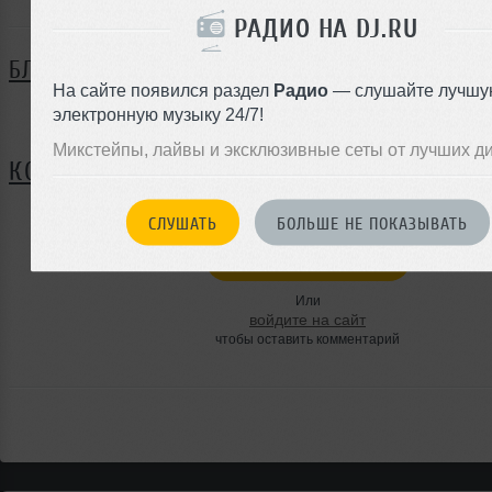
РАДИО НА DJ.RU
БЛОГ
На сайте появился раздел
Радио
— слушайте лучшу
электронную музыку 24/7!
Нет записей в блоге
Микстейпы, лайвы и эксклюзивные сеты от лучших д
КОММЕНТАРИИ
СЛУШАТЬ
БОЛЬШЕ НЕ ПОКАЗЫВАТЬ
ЗАРЕГИСТРИРУЙТЕСЬ
Или
войдите на сайт
чтобы оставить комментарий