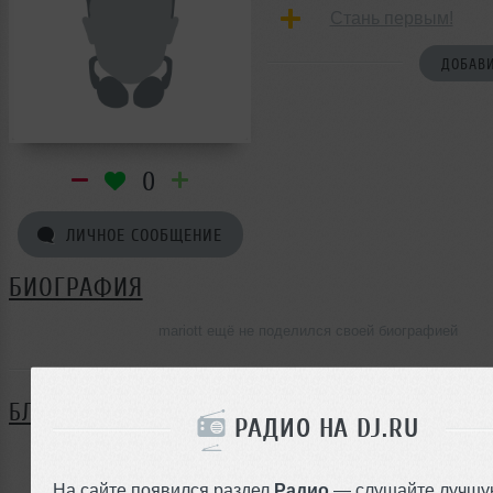
Стань первым!
ДОБАВИ
0
ЛИЧНОЕ СООБЩЕНИЕ
БИОГРАФИЯ
mariott ещё не поделился своей биографией
БЛОГ
РАДИО НА DJ.RU
Нет записей в блоге
На сайте появился раздел
Радио
— слушайте лучшу