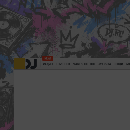
РАДИО
TOP100DJ
ЧАРТЫ HOT100
МУЗЫКА
ЛЮДИ
М