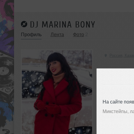
DJ MARINA BONY
Профиль
Лента
Фото
2
Россия, Каза
Trance
На сайте поя
Микстейпы, л