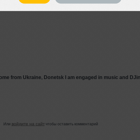
come from Ukraine, Donetsk I am engaged in music and DJi
войдите на сайт
Или
чтобы оставить комментарий