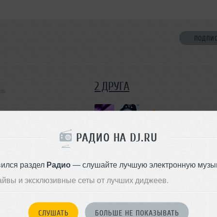
ПОДПИ
2 ДРУГА
нь
РАДИО НА DJ.RU
ДОБАВИТЬ В ДР
вился раздел
Радио
— слушайте лучшую электронную музык
айвы и эксклюзивные сеты от лучших диджеев.
СЛУШАТЬ
БОЛЬШЕ НЕ ПОКАЗЫВАТЬ