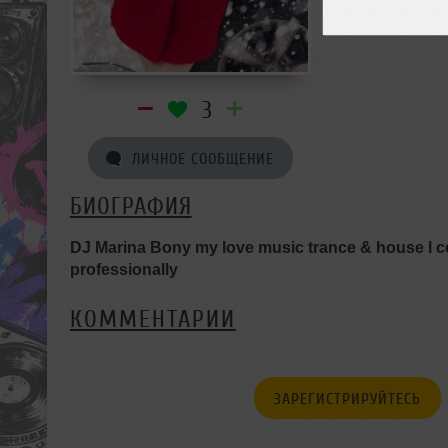
3
ЛИЧНОЕ СООБЩЕНИЕ
БИОГРАФИЯ
DJ Marina Bony my love music trance & house I 
professionally
КОММЕНТАРИИ
ЗАРЕГИСТРИРУЙТЕСЬ