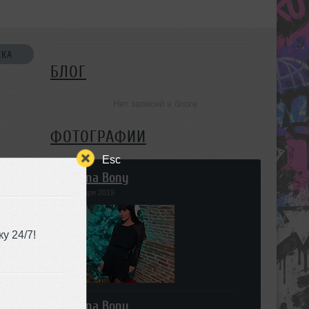
СКА
БЛОГ
Нет записей в блоге
ФОТОГРАФИИ
Esc
Marina Bony
09 января 2019
УЗЬЯ
у 24/7!
Marina Bony