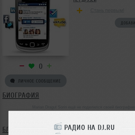
Стань первым!
ДОБАВИ
0
ЛИЧНОЕ СООБЩЕНИЕ
БИОГРАФИЯ
Marian Dragut Sorin ещё не поделился своей биографие
РАДИО НА DJ.RU
БЛОГ