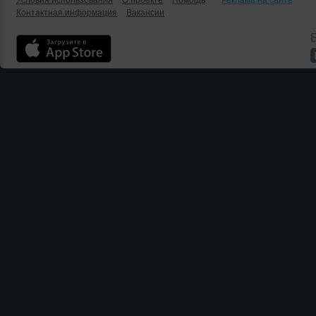
Условия использования
О проекте
Помощь
Реклама на сайте
Контактная информация
Вакансии
Б