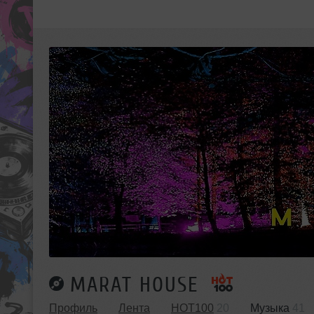
MARAT HOUSE
Профиль
Лента
HOT100
20
Музыка
41