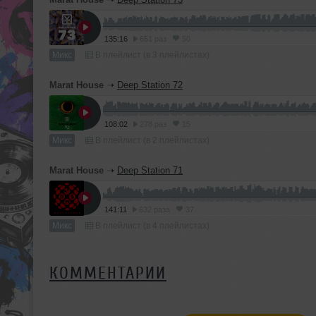
135:16
651 раз
50
Микс
В плейлист (в 3 плейлистах)
Marat House
➝
Deep Station 72
108:02
278 раз
15
Микс
В плейлист (в 2 плейлистах)
Marat House
➝
Deep Station 71
141:11
632 раза
37
Микс
В плейлист (в 4 плейлистах)
КОММЕНТАРИИ