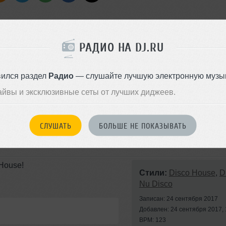
РАДИО НА DJ.RU
вился раздел
Радио
— слушайте лучшую электронную музык
айвы и эксклюзивные сеты от лучших диджеев.
СЛУШАТЬ
БОЛЬШЕ НЕ ПОКАЗЫВАТЬ
 House!
Стили:
Disco House
,
D
Nu Disco
Записан: 24 сентября 2017
Добавлен: 24 сентября 2017, 
BPM: 123