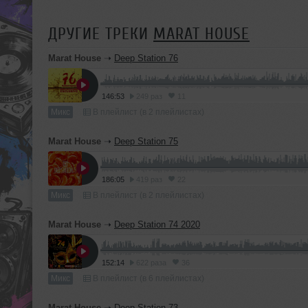
ДРУГИЕ ТРЕКИ
MARAT HOUSE
Marat House
➝
Deep Station 76
146:53
249 раз
11
Микс
В плейлист (в 2 плейлистах)
Marat House
➝
Deep Station 75
186:05
419 раз
22
Микс
В плейлист (в 2 плейлистах)
Marat House
➝
Deep Station 74 2020
152:14
622 раза
36
Микс
В плейлист (в 6 плейлистах)
Marat House
➝
Deep Station 73