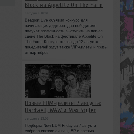
Block на Appetite On The Farm
сегодня в 16:01
Beatport Live объявил конкурс для
начинающих диджеев: два победителя
получат возможность выступить на поп‑ап
сцене The Block на фестивале Appetite On
The Farm. Конкурс открыт до 12 августа —
победителей ждут также VIP‑билеты и призы
от партнёров.
Новые EDM-релизы 7 августа:
Hardwell, W&W и Max Styler
сегодня в 13:08
Подборка New EDM Friday за 7 августа
собрала свежие синглы, EP и превью