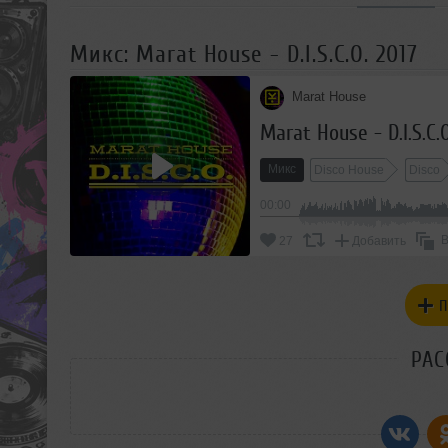
Микс: Marat House - D.I.S.C.O. 2017
Marat House
Marat House - D.I.S.C.O
Микс
Disco House
Disco
00:00
В
27
Добавить
П
РАС