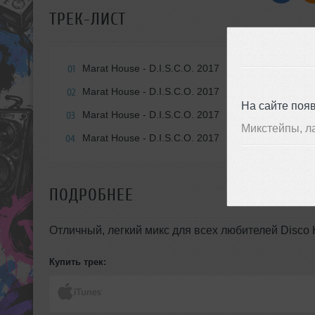
ТРЕК-ЛИСТ
Marat House - D.I.S.C.O. 2017
01
Marat House - D.I.S.C.O. 2017
02
На сайте поя
Marat House - D.I.S.C.O. 2017
03
Микстейпы, л
Marat House - D.I.S.C.O. 2017
04
ПОДРОБНЕЕ
Отличный, легкий микс для всех любителей Disco
Купить трек: