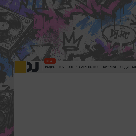
РАДИО
TOP100DJ
ЧАРТЫ HOT100
МУЗЫКА
ЛЮДИ
М