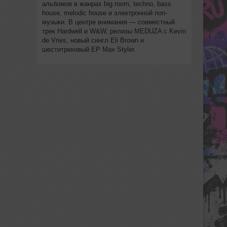
альбомов в жанрах big room, techno, bass
house, melodic house и электронной поп-
музыки. В центре внимания — совместный
трек Hardwell и W&W, релизы MEDUZA с Kevin
de Vries, новый сингл Eli Brown и
шеститрековый EP Max Styler.