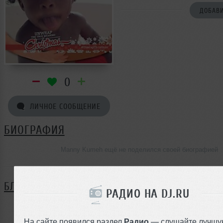
ДОБАВИ
0
ЛИЧНОЕ СООБЩЕНИЕ
БИОГРАФИЯ
Manny Kumeh ещё не поделился своей биографией
БЛОГ
РАДИО НА DJ.RU
Нет записей в блоге
На сайте появился раздел
Радио
— слушайте лучшу