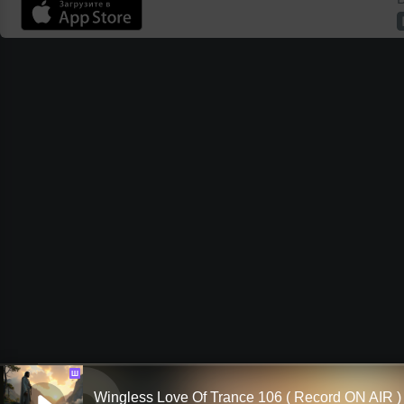
Ш
Wingless Love Of Trance 106 ( Record ON AIR )