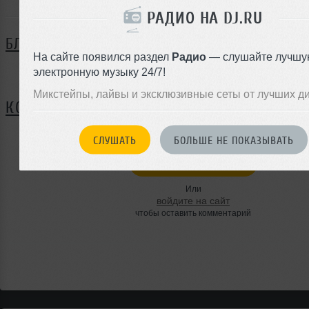
РАДИО НА DJ.RU
БЛОГ
На сайте появился раздел
Радио
— слушайте лучшу
электронную музыку 24/7!
Нет записей в блоге
Микстейпы, лайвы и эксклюзивные сеты от лучших д
КОММЕНТАРИИ
СЛУШАТЬ
БОЛЬШЕ НЕ ПОКАЗЫВАТЬ
ЗАРЕГИСТРИРУЙТЕСЬ
Или
войдите на сайт
чтобы оставить комментарий