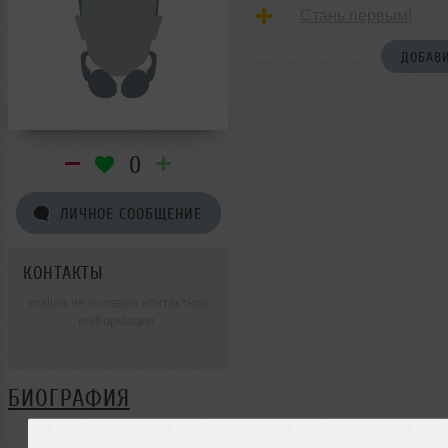
Стань первым!
ДОБАВИ
0
ЛИЧНОЕ СООБЩЕНИЕ
КОНТАКТЫ
malina не оставил контактной
информации.
БИОГРАФИЯ
malina ещё не поделился своей биографией