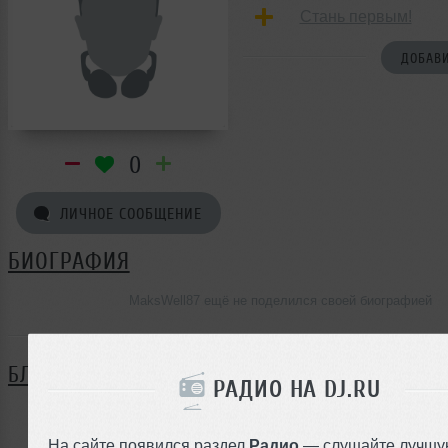
Стань первым!
ДОБАВИ
0
ЛИЧНОЕ СООБЩЕНИЕ
БИОГРАФИЯ
MaksWell87 ещё не поделился своей биографией
БЛОГ
РАДИО НА DJ.RU
Нет записей в блоге
На сайте появился раздел
Радио
— слушайте лучшу