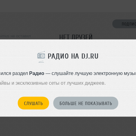
ПОДПИ
НЕТ ДРУЗЕЙ
imus не оставил
ормации о себе
Стань первым!
РАДИО НА DJ.RU
ДОБАВИТЬ В ДР
вился раздел
Радио
— слушайте лучшую электронную музык
айвы и эксклюзивные сеты от лучших диджеев.
СЛУШАТЬ
БОЛЬШЕ НЕ ПОКАЗЫВАТЬ