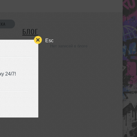
СКА
БЛОГ
Esc
Нет записей в блоге
УЗЬЯ
у 24/7!