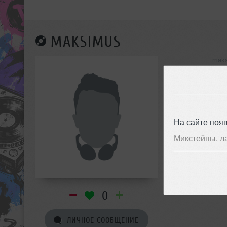
MAKSIMUS
maks
инф
На сайте поя
Микстейпы, л
0
ЛИЧНОЕ СООБЩЕНИЕ