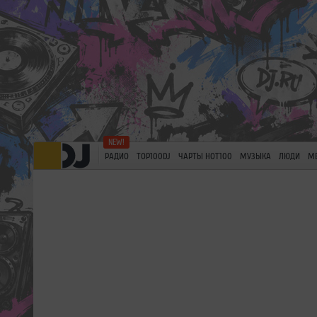
РАДИО
TOP100DJ
ЧАРТЫ HOT100
МУЗЫКА
ЛЮДИ
М