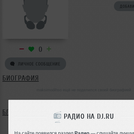
ДОБАВИ
0
ЛИЧНОЕ СООБЩЕНИЕ
БИОГРАФИЯ
maksimodihso ещё не поделился своей биографией
БЛОГ
РАДИО НА DJ.RU
Нет записей в блоге
На сайте появился раздел
Радио
— слушайте лучшу