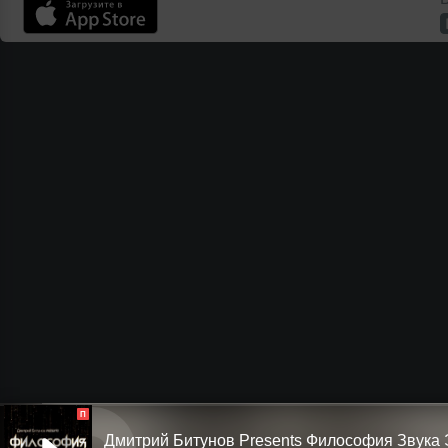
П
Дмитрий Битунов Presents Филоcофия Звука 