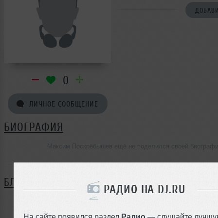
ДОБАВИ
0
ЛИЧНОЕ СООБЩЕНИЕ
БИОГРАФИЯ
Максим Поскрёбышев ещё не поделился своей биограф
БЛОГ
РАДИО НА DJ.RU
Нет записей в блоге
На сайте появился раздел
Радио
— слушайте лучшу