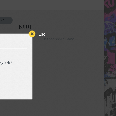
СКА
БЛОГ
Esc
Нет записей в блоге
УЗЬЯ
у 24/7!