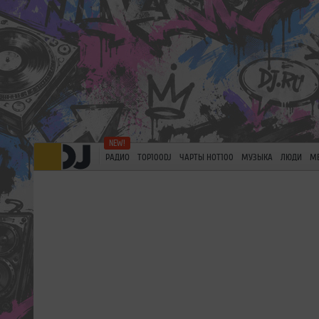
РАДИО
TOP100DJ
ЧАРТЫ HOT100
МУЗЫКА
ЛЮДИ
М