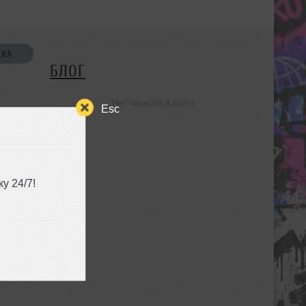
СКА
БЛОГ
Нет записей в блоге
Esc
у 24/7!
УЗЬЯ