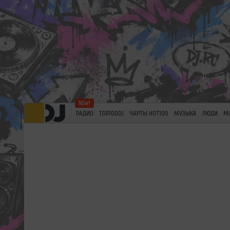
РАДИО
TOP100DJ
ЧАРТЫ HOT100
МУЗЫКА
ЛЮДИ
М