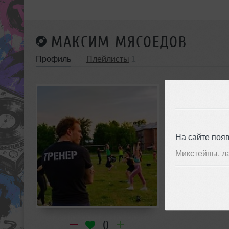
МАКСИМ МЯСОЕДОВ
Профиль
Плейлисты
1
На сайте поя
Микстейпы, л
0