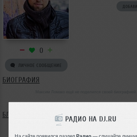
ДОБАВИ
0
ЛИЧНОЕ СООБЩЕНИЕ
БИОГРАФИЯ
Максим Ломако ещё не поделился своей биографией
БЛОГ
РАДИО НА DJ.RU
Нет записей в блоге
На сайте появился раздел
Радио
— слушайте лучшу