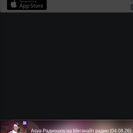
Ш
Asya Радиошоу на Меганайт радио (04.08.26)