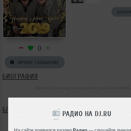
ДОБАВИ
0
ЛИЧНОЕ СООБЩЕНИЕ
БИОГРАФИЯ
Maksim Keruntu ещё не поделился своей биографией
БЛОГ
РАДИО НА DJ.RU
Нет записей в блоге
На сайте появился раздел
Радио
— слушайте лучшу