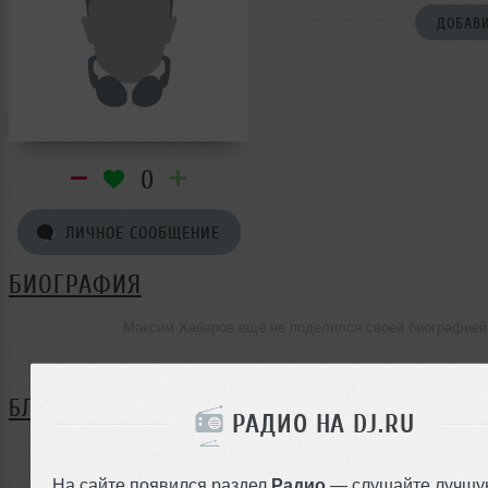
ДОБАВИ
0
ЛИЧНОЕ СООБЩЕНИЕ
БИОГРАФИЯ
Максим Хабаров ещё не поделился своей биографией
БЛОГ
РАДИО НА DJ.RU
Нет записей в блоге
На сайте появился раздел
Радио
— слушайте лучшу