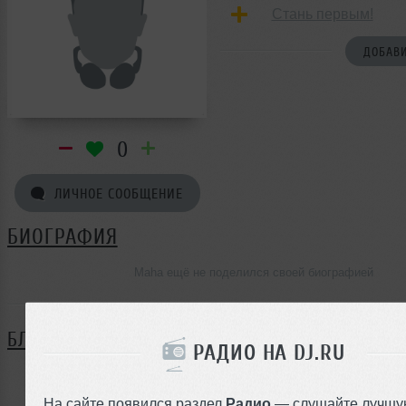
Стань первым!
ДОБАВИ
0
ЛИЧНОЕ СООБЩЕНИЕ
БИОГРАФИЯ
Maha ещё не поделился своей биографией
БЛОГ
РАДИО НА DJ.RU
Нет записей в блоге
На сайте появился раздел
Радио
— слушайте лучшу