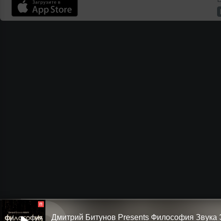
П
Дмитрий Битунов Presents Филоcофия Звука 