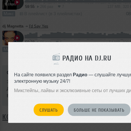
59:55
266 раз
7
137 MB, 320
Микс
В плейлист (в 3 плейлистах)
08
dj Magnetta
➝
I'd Say Yes
59:23
66 раз
5
54 MB, 320
Микс
В плейлист
15
РАДИО НА DJ.RU
Стиль:
Deep House
На сайте появился раздел
Радио
— слушайте лучшу
электронную музыку 24/7!
Записан: 25 апреля 2019
Добавлен: 26 апреля 2019, 14:10
Микстейпы, лайвы и эксклюзивные сеты от лучших д
BPM: 119 — 121
СЛУШАТЬ
БОЛЬШЕ НЕ ПОКАЗЫВАТЬ
КОММЕНТАРИИ