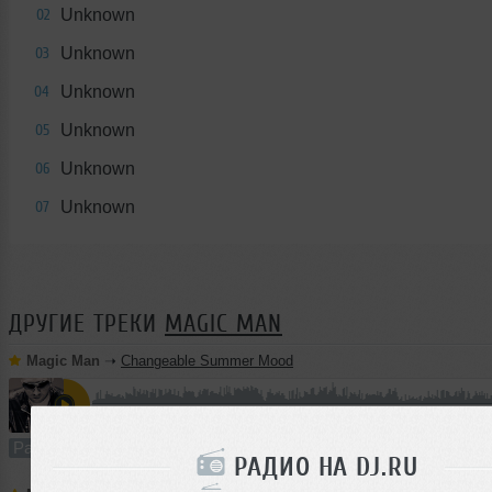
Unknown
02
Unknown
03
Unknown
04
Unknown
05
Unknown
06
Unknown
07
ДРУГИЕ ТРЕКИ
MAGIC MAN
Magic Man
➝
Changeable Summer Mood
57:32
898 раз
12
132 MB, 320 
Радио-шоу
В плейлист
22 
РАДИО НА DJ.RU