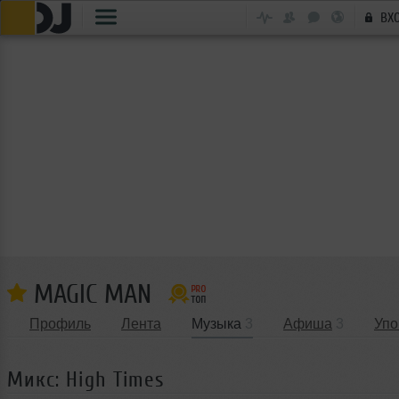
ВХ
MAGIC MAN
Профиль
Лента
Музыка
3
Афиша
3
Упо
Микс: High Times