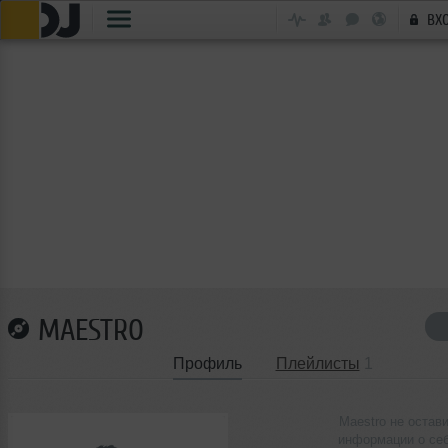
ВХ
MAESTRO
Профиль
Плейлисты
1
Maestro не остав
информации о се