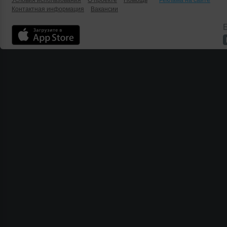
Условия использования
О проекте
Помощь
Реклама на сайте
Контактная информация
Вакансии
Б