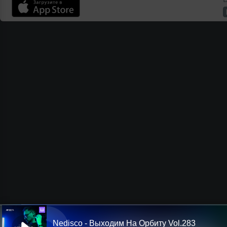
Ш
Nedisco - Выходим На Орбиту Vol.283