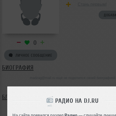
Стань первым!
ДОБАВИ
0
ЛИЧНОЕ СООБЩЕНИЕ
БИОГРАФИЯ
madzag@mail.ru ещё не поделился своей биографией
БЛОГ
РАДИО НА DJ.RU
Нет записей в блоге
На сайте появился раздел
Радио
— слушайте лучшу