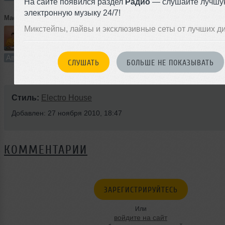
На сайте появился раздел
Радио
— слушайте лучшу
электронную музыку 24/7!
Madoto project
➝
Madoto project - Halloween (Original mix 2k10)ver.2
Микстейпы, лайвы и эксклюзивные сеты от лучших д
5:17
5 раз
0
4.8 MB, 320
Авторский трек
В плейлист
27
СЛУШАТЬ
БОЛЬШЕ НЕ ПОКАЗЫВАТЬ
Стиль:
Electro House
Добавлен: 27 ноября 2010, 18:47
КОММЕНТАРИИ
ЗАРЕГИСТРИРУЙТЕСЬ
Или
войдите на сайт