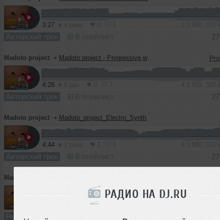
1
3:27
4 раза
0
3.2 MB, 320
Авторский трек
В плейлист
27
Madoto project
➝
Madoto project - Progressive,we mouse (Original mix)
1
4:28
6 раз
0
4.1 MB, 320
Авторский трек
В плейлист
27
Madoto project
➝
Madoto_project_Electro_Synth
1
4:44
2 раза
1
4.3 MB, 320
Авторский трек
В плейлист
27
Madoto project
➝
David_Guetta_Feat_Akon_Sexy_Bitch_Madoto_project_remix
РАДИО НА DJ.RU
5:58
14 раз
1
5.5 MB, 320
Ремикс
В плейлист
27