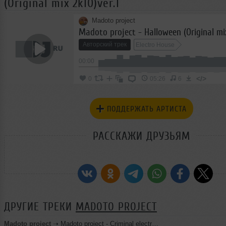
(Original mix 2k10)ver.1
Madoto project
Madoto project - Halloween (Original mix
Авторский трек
Electro House
00:00
</>
0
05:26
6
ПОДДЕРЖАТЬ АРТИСТА
РАССКАЖИ ДРУЗЬЯМ
ДРУГИЕ ТРЕКИ
MADOTO PROJECT
Madoto project
➝
Madoto project - Criminal electro(original mix)